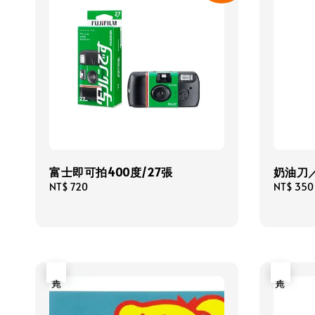
富士即可拍400度/27張
奶油刀
Regular
NT$ 720
Regular
NT$ 350
price
price
售完
售完