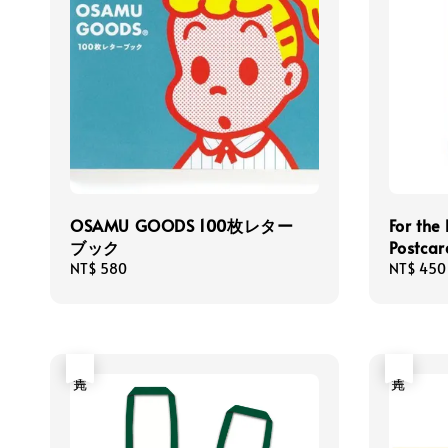
OSAMU GOODS 100枚レター
For the
ブック
Postcar
Regular
NT$ 580
Regular
NT$ 450
price
price
售完
售完