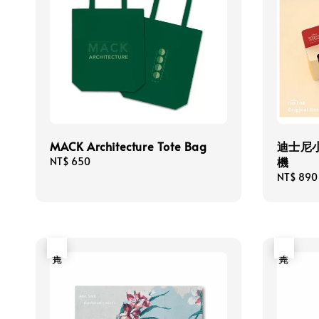
MACK Architecture Tote Bag
迪士尼
機
Regular
NT$ 650
price
Regular
NT$ 890
price
售完
售完