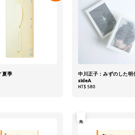
／夏季
中川正子：みずのした
sideA
Regular
NT$ 580
price
售完