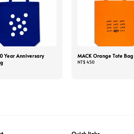
0 Year Anniversary
MACK Orange Tote Bag
ag
Regular
NT$ 450
price
pt
Quick links