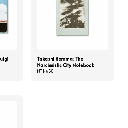
uigi
Takashi Homma: The
Narcissistic City Notebook
Regular
NT$ 650
price