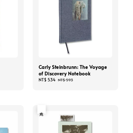
Carly Steinbrunn: The Voyage
of Discovery Notebook
Sale
NT$ 534
Regular
NT$ 593
price
price
售完