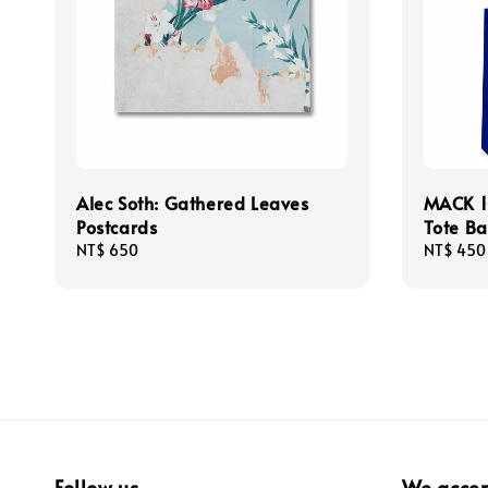
Alec Soth: Gathered Leaves
MACK 1
Postcards
Tote B
Regular
NT$ 650
Regular
NT$ 450
price
price
Follow us
We acce