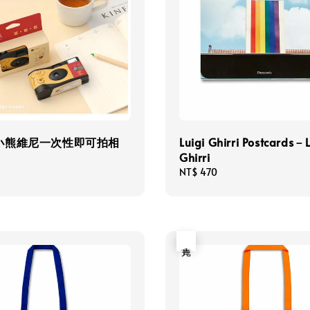
小熊維尼一次性即可拍相
Luigi Ghirri Postcards－L
Ghirri
Regular
NT$ 470
price
售完