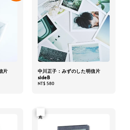
明信片
中川正子：みずのした明信片
sideB
Regular
NT$ 580
price
優惠
售完