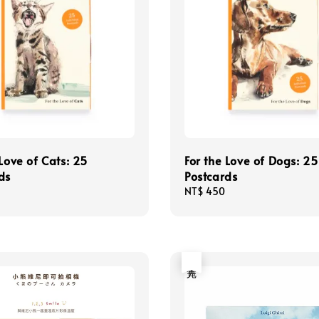
 Love of Cats: 25
For the Love of Dogs: 25
ds
Postcards
Regular
NT$ 450
price
售完