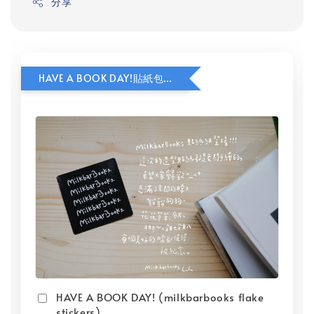
分享
HAVE A BOOK DAY!貼紙包加價購
HAVE A BOOK DAY! (milkbarbooks flake
stickers)