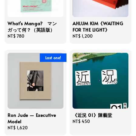
What's Manga? マン
AHLUM KIM《WAITING
ガって何？（英語版）
FOR THE LIGHT》
Regular
NT$ 780
Regular
NT$ 1,200
price
price
Last one!
Ron Jude — Executive
《近況 01》陳藝堂
Model
Regular
NT$ 450
Regular
NT$ 1,620
price
price