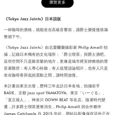
瀏覽更多
書本包膜服務
-
+
NT$ 50
《Tokyo Jazz Joints》日本語版
NT$ 100
一杯咖啡的價格，就能坐在高級音響前，讓爵士樂慢慢填滿
整個下午。
加入購物車
《Tokyo Jazz Joints》由北愛爾蘭攝影家 Philip Arneill 拍
攝，記錄日本獨有的文化場所：「爵士喫茶」與爵士酒吧。
這些空間不只是聽音樂的地方，更像是城市裡安靜燃燒的聲
音避難所：有人專心聆聽，有人低聲談論唱片，也有人只是
坐在咖啡香與低頻震動之間，讓時間放慢。
本計畫自東京出發，歷時三年走訪日本各地，拍攝岩手
BASIE、京都 jazz spot YAMATOYA、東京「いーぐる」、
「直立猿人」、神奈川 DOWN BEAT 等名店。隨著時代變
遷，許多爵士喫茶逐漸消失，Philip Arneill 與合作夥伴
James Catchpole 自 2015 年起，開始以影像保存這份正在