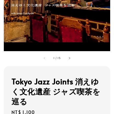
1
/
15
Tokyo Jazz Joints 消えゆ
く文化遺産 ジャズ喫茶を
巡る
Regular
NT$ 1,100