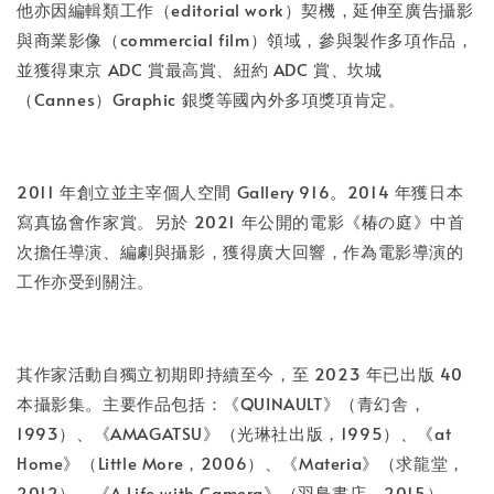
他亦因編輯類工作（editorial work）契機，延伸至廣告攝影
與商業影像（commercial film）領域，參與製作多項作品，
並獲得東京 ADC 賞最高賞、紐約 ADC 賞、坎城
（Cannes）Graphic 銀獎等國內外多項獎項肯定。
2011 年創立並主宰個人空間 Gallery 916。2014 年獲日本
寫真協會作家賞。另於 2021 年公開的電影《椿の庭》中首
次擔任導演、編劇與攝影，獲得廣大回響，作為電影導演的
工作亦受到關注。
其作家活動自獨立初期即持續至今，至 2023 年已出版 40
本攝影集。主要作品包括：《QUINAULT》（青幻舎，
1993）、《AMAGATSU》（光琳社出版，1995）、《at
Home》（Little More，2006）、《Materia》（求龍堂，
2012）、《A Life with Camera》（羽鳥書店，2015）、