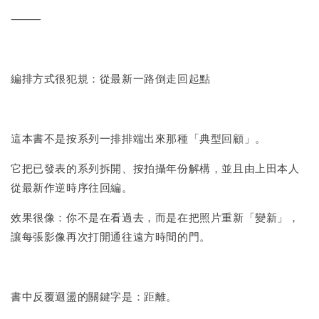
⸻
編排方式很犯規：從最新一路倒走回起點
這本書不是按系列一排排端出來那種「典型回顧」。
它把已發表的系列拆開、按拍攝年份解構，並且由上田本人
從最新作逆時序往回編。
效果很像：你不是在看過去，而是在把照片重新「變新」，
讓每張影像再次打開通往遠方時間的門。
書中反覆迴盪的關鍵字是：距離。