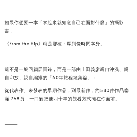
如果你想要一本「拿起來就知道自己在面對什麼」的攝影
書，
《From the Hip》就是那種：厚到像時間本身。
這不是一般回顧展圖錄，而是一部由上田義彦親自沖洗、親
自印放、親自編排的「40年旅程總集篇」：
從代表作、未發表的早期作品，到最新作，約580件作品塞
滿 768頁，一口氣把他四十年的觀看方式攤在你面前。
⸻