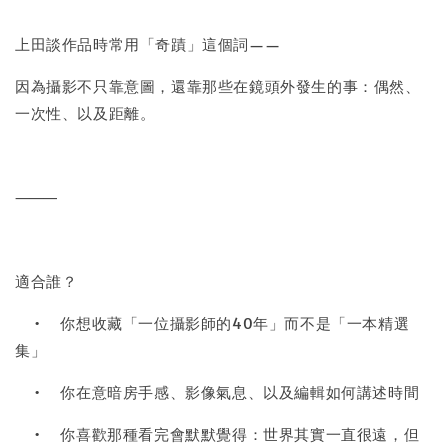
上田談作品時常用「奇蹟」這個詞——
因為攝影不只靠意圖，還靠那些在鏡頭外發生的事：偶然、
一次性、以及距離。
⸻
適合誰？
•
你想收藏「一位攝影師的40年」而不是「一本精選
集」
•
你在意暗房手感、影像氣息、以及編輯如何講述時間
•
你喜歡那種看完會默默覺得：世界其實一直很遠，但