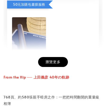
50元加購包書膜服務
瀏覽更多
書本包膜服務
-
+
NT$ 50
From the Hip ── 上田義彦 40年の軌跡
NT$ 100
768頁、約580張親手暗房之作：一把把時間翻開的重量級
加入購物車
相簿