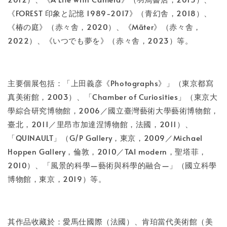
《FOREST 印象と記憶 1989-2017》（青幻舎，2018）、
《椿の庭》（赤々舎，2020）、《Māter》（赤々舎，
2022）、《いつでも夢を》（赤々舎，2023）等。
主要個展包括：「上田義彦《Photographs》」（東京都寫
真美術館，2003）、「Chamber of Curiosities」（東京大
學綜合研究博物館，2006／國立臺灣藝術大學藝術博物館，
臺北，2011／里昂市加達涅博物館，法國，2011）、
「QUINAULT」（G/P Gallery，東京，2009／Michael
Hoppen Gallery，倫敦，2010／TAI modern，聖塔菲，
2010）、「風景的科學—藝術與科學的融合—」（國立科學
博物館，東京，2019）等。
其作品收藏於：愛馬仕國際（法國）、肯珀當代美術館（美