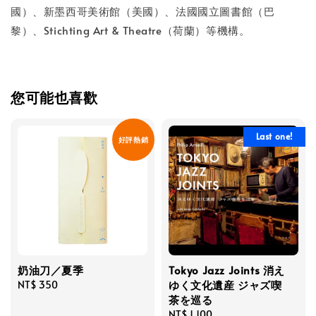
國）、新墨西哥美術館（美國）、法國國立圖書館（巴
黎）、Stichting Art & Theatre（荷蘭）等機構。
您可能也喜歡
Last one!
好評熱銷
奶油刀／夏季
Tokyo Jazz Joints 消え
ゆく文化遺産 ジャズ喫
Regular
NT$ 350
茶を巡る
price
Regular
NT$ 1,100