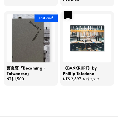
price
優惠
Last one!
曹良賓『Becoming・
《BANKRUPT》by
Taiwanese』
Phillip Toledano
Regular
NT$ 1,500
Sale
NT$ 2,897
Regular
NT$ 3,219
price
price
price