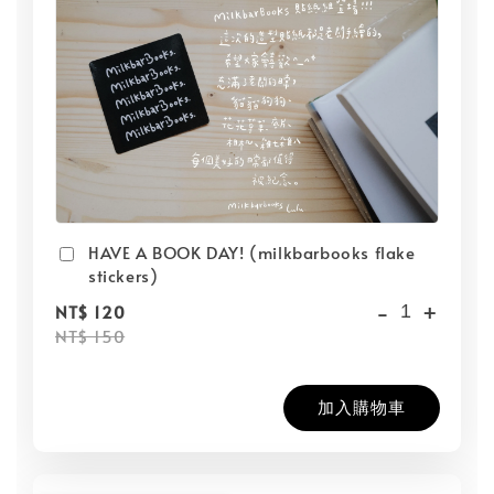
HAVE A BOOK DAY! (milkbarbooks flake
stickers)
-
+
NT$ 120
NT$ 150
加入購物車