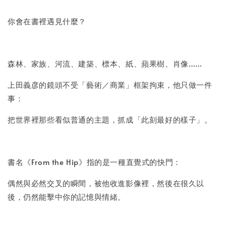
你會在書裡遇見什麼？
森林、家族、河流、建築、標本、紙、蘋果樹、肖像……
上田義彦的鏡頭不受「藝術／商業」框架拘束，他只做一件
事：
把世界裡那些看似普通的主題，抓成「此刻最好的樣子」。
書名《From the Hip》指的是一種直覺式的快門：
偶然與必然交叉的瞬間，被他收進影像裡，然後在很久以
後，仍然能擊中你的記憶與情緒。