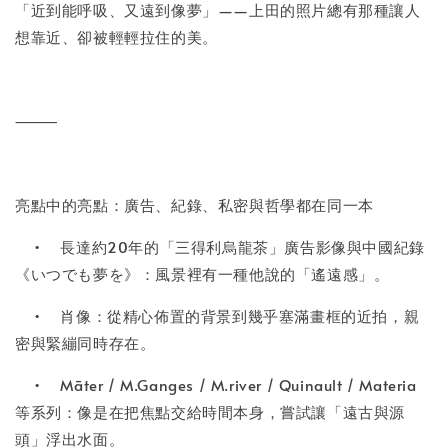
「近到能呼吸、又遠到像夢」——上田的照片總有那種讓人
想靠近、卻被輕輕拉住的美。
⸻
亮點中的亮點：廣告、紀錄、私密與哲學都在同一本
•
長達約20年的「三得利烏龍茶」廣告影像與中國紀錄
《いつでも夢を》：風景裡有一種他說的「遙遠感」。
•
肖像：從精心佈置的背景到幾乎塞滿畫框的近拍，親
密與緊繃同時存在。
•
Māter / M.Ganges / M.river / Quinault / Materia
等系列：像是在把焦點交給時間本身，嘗試讓「遠古與源
頭」浮出水面。