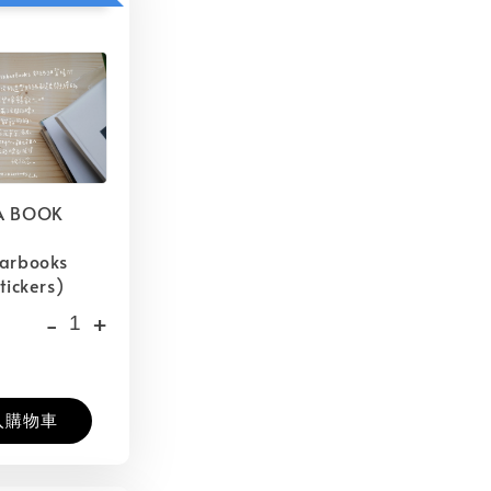
A BOOK
barbooks
tickers)
-
+
入購物車