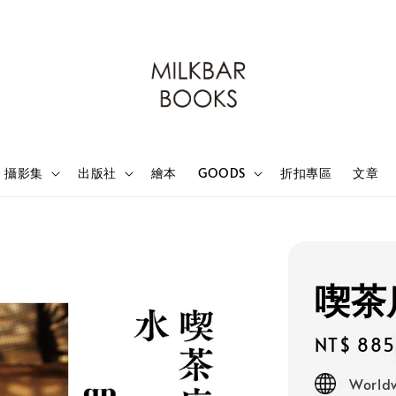
攝影集
出版社
繪本
GOODS
折扣專區
文章
喫茶
Regular
NT$ 885
price
Worldw