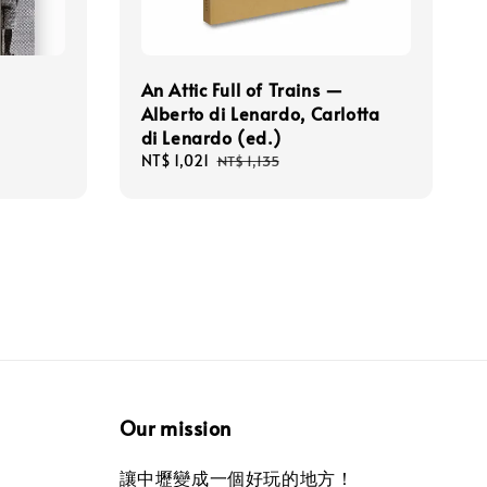
An Attic Full of Trains —
Alberto di Lenardo, Carlotta
di Lenardo (ed.)
Sale
NT$ 1,021
Regular
NT$ 1,135
price
price
Our mission
讓中壢變成一個好玩的地方！