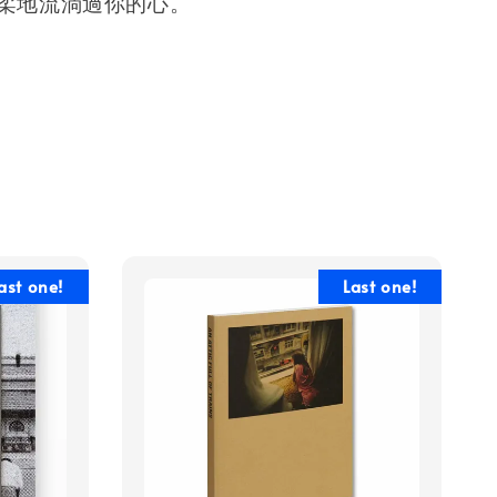
柔地流淌過你的心。
ast one!
Last one!