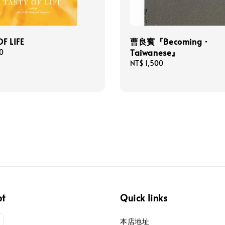
F LIFE
曹良賓『Becoming・
Taiwanese』
0
Regular
NT$ 1,500
price
pt
Quick links
本店地址