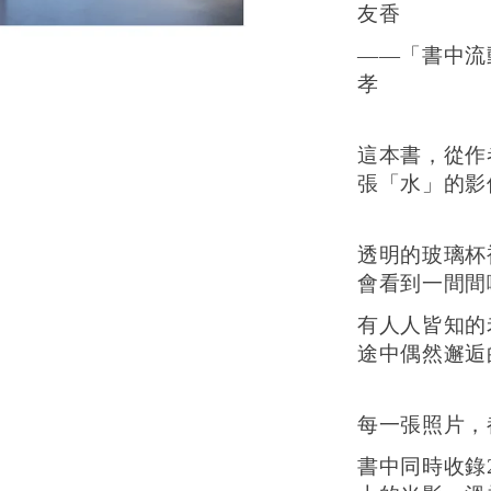
友香
加
——「書中流
孝
這本書，從作
張「水」的影
透明的玻璃杯
會看到一間間
有人人皆知的
途中偶然邂逅
每一張照片，
書中同時收錄