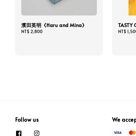
濱田英明《Haru and Mina》
TASTY O
Regular
NT$ 2,800
Regular
NT$ 1,50
price
price
Follow us
We acce