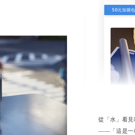
50元加購
書本包
NT$ 50
從「水」看見
NT$ 100
——「這是一