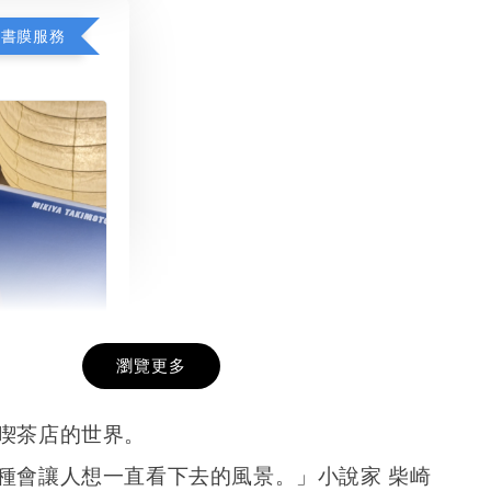
包書膜服務
瀏覽更多
膜服務
-
+
喫茶店的世界。
種會讓人想一直看下去的風景。」小說家 柴崎