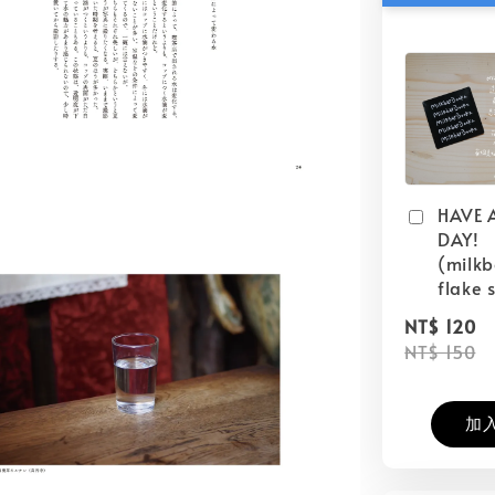
HAVE 
DAY!
(milk
flake s
NT$ 120
NT$ 150
加