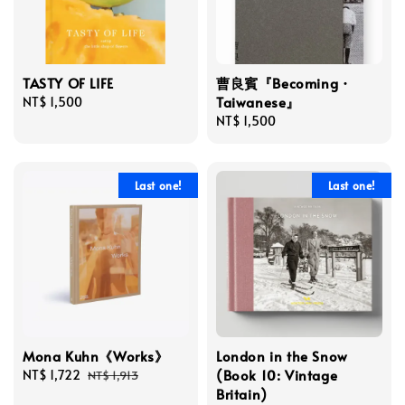
TASTY OF LIFE
曹良賓『Becoming・
Taiwanese』
Regular
NT$ 1,500
price
Regular
NT$ 1,500
price
Last one!
Last one!
Mona Kuhn《Works》
London in the Snow
(Book 10: Vintage
Sale
NT$ 1,722
Regular
NT$ 1,913
Britain)
price
price