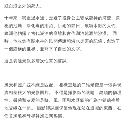
或白浪之外的死人。
十年來，我走過水邊，走遍了投身公主變成龍神的河流、祭
祀的池塘、淨化毒的湖泊、祈雨的節日、歌頌水歡的人們、
綠洲他拍攝了古代湖泊的廢墟和古代湖泊乾涸的沙漠。 同
時，他收集有關水神的民間傳說和洪水災害的記錄，創造了
一個虛構的世界，並寫下了自己的文字。
這是表達景觀多層次性質的嘗試。
風景和照片並不總是匹配。 相機重建的二維景觀是一張與現
實相差很大的光影圖片。 不僅是攝影師的眼睛，鏡頭的物理
性、黴菌和灰塵的足跡、風、雨和水蒸氣的行為也錯綜複雜
地交織在一起。 攝影師試圖保留他現在站在這裡的東西，在
任意操縱和外界幹擾之間搖擺。