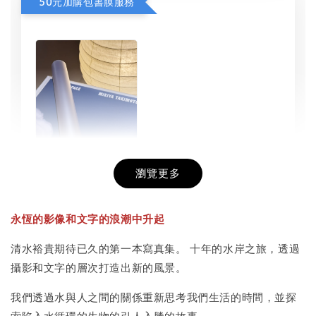
50元加購包書膜服務
瀏覽更多
書本包膜服務
-
+
NT$ 50
永恆的影像和文字的浪潮中升起
NT$ 100
清水裕貴期待已久的第一本寫真集。 十年的水岸之旅，透過
攝影和文字的層次打造出新的風景。
加入購物車
我們透過水與人之間的關係重新思考我們生活的時間，並探
索陷入水循環的生物的引人入勝的故事。