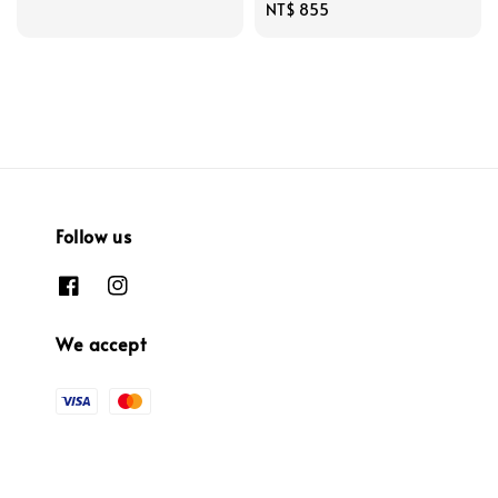
Regular
NT$ 855
price
Follow us
We accept