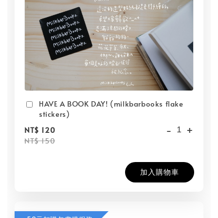
HAVE A BOOK DAY! (milkbarbooks flake
stickers)
-
+
NT$ 120
NT$ 150
加入購物車