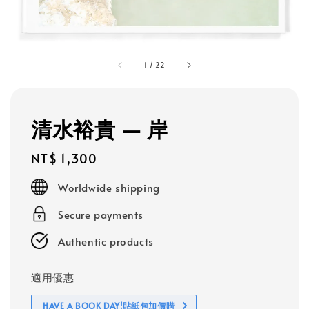
1
/
22
清水裕貴 — 岸
Regular
NT$ 1,300
price
Worldwide shipping
Secure payments
Authentic products
適用優惠
HAVE A BOOK DAY!貼紙包加價購