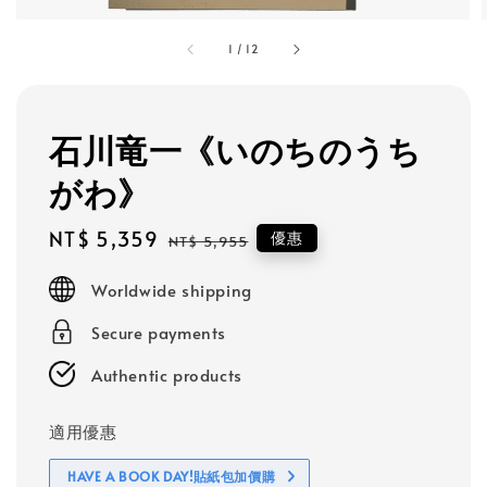
1
/
12
石川竜一《いのちのうち
がわ》
Sale
NT$ 5,359
Regular
優惠
NT$ 5,955
price
price
Worldwide shipping
Secure payments
Authentic products
適用優惠
HAVE A BOOK DAY!貼紙包加價購