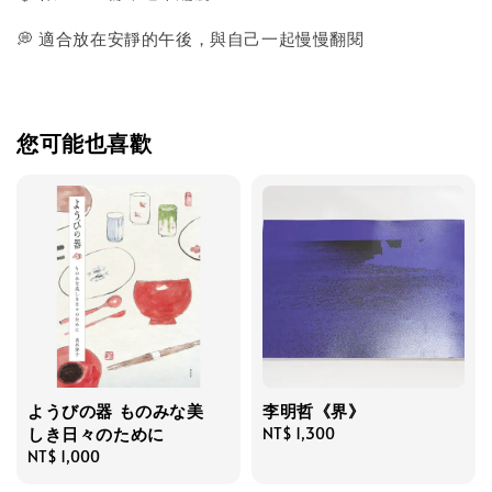
💭 適合放在安靜的午後，與自己一起慢慢翻閱
您可能也喜歡
ようびの器 ものみな美
李明哲《界》
しき日々のために
Regular
NT$ 1,300
Regular
NT$ 1,000
price
price