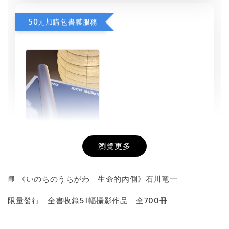
50元加購包書膜服務
瀏覽更多
書本包膜服務
-
+
NT$ 50
📘 《いのちのうちがわ｜生命的內側》石川竜一
NT$ 100
限量發行｜全書收錄51幅攝影作品｜全700冊
加入購物車