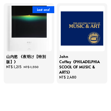
Last one!
山内悠 《夜明け【特別
John
版】》
Coffey《PHILADELPHIA
SCOOL OF MUSIC &
Sale
NT$ 1,215
Regular
NT$ 1,350
ARTS》
price
price
Regular
NT$ 2,480
price