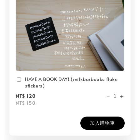
HAVE A BOOK DAY! (milkbarbooks flake
stickers)
-
+
NT$ 120
NT$ 150
加入購物車