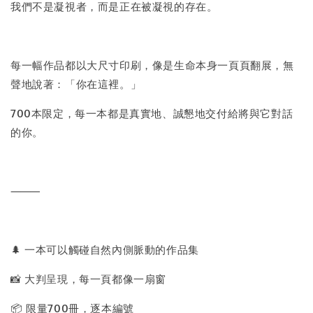
我們不是凝視者，而是正在被凝視的存在。
每一幅作品都以大尺寸印刷，像是生命本身一頁頁翻展，無
聲地說著：「你在這裡。」
700本限定，每一本都是真實地、誠懇地交付給將與它對話
的你。
⸻
🌲 一本可以觸碰自然內側脈動的作品集
📸 大判呈現，每一頁都像一扇窗
📦 限量700冊，逐本編號