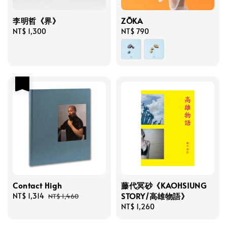
李明哲《界》
ZŌKA
Regular
NT$ 1,300
Regular
NT$ 790
price
price
優惠
Contact High
藤代冥砂《KAOHSIUNG
STORY/高雄物語》
Sale
NT$ 1,314
Regular
NT$ 1,460
price
price
Regular
NT$ 1,260
price