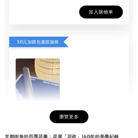
加入購物車
50元加購包書膜服務
瀏覽更多
書本包膜服務
-
+
NT$ 50
京都街角的四季花事：花屋「花政」160年的美學紀錄