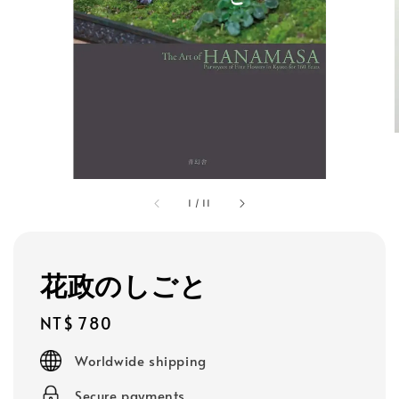
1
/
11
花政のしごと
Regular
NT$ 780
price
Worldwide shipping
Secure payments