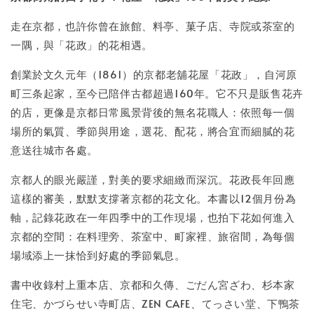
NT$ 100
走在京都，也許你曾在旅館、料亭、菓子店、寺院或茶室的
一隅，與「花政」的花相遇。
加入購物車
創業於文久元年（1861）的京都老舖花屋「花政」，自河原
町三条起家，至今已陪伴古都超過160年。它不只是販售花卉
的店，更像是京都日常風景背後的無名花職人：依照每一個
場所的氣質、季節與用途，選花、配花，將合宜而細膩的花
意送往城市各處。
京都人的眼光嚴謹，對美的要求細緻而深沉。花政長年回應
這樣的審美，默默支撐著京都的花文化。本書以12個月份為
軸，記錄花政在一年四季中的工作現場，也拍下花如何進入
京都的空間：在料理旁、茶室中、町家裡、旅宿間，為每個
場域添上一抹恰到好處的季節氣息。
書中收錄村上重本店、京都和久傳、ごだん宮ざわ、杉本家
住宅、かづらせい寺町店、ZEN CAFE、てっさい堂、下鴨茶