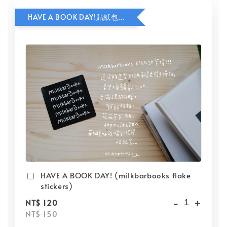
HAVE A BOOK DAY!貼紙包加價購
HAVE A BOOK DAY! (milkbarbooks flake
stickers)
-
+
NT$ 120
NT$ 150