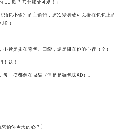
的……欸？怎麼那麼可愛！」
《麵包小偷》的主角們，這次變身成可以掛在包包上的
包啦！
，不管是掛在背包、口袋，還是掛在你的心裡（？）
問！題！
，每一摸都像在吸貓（但是是麵包味XD）。
，誰來偷你今天的心？】