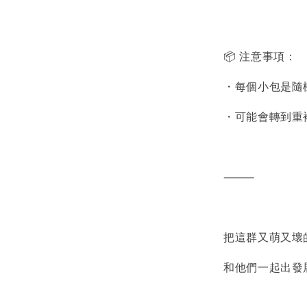
📦 注意事項：
・每個小包是隨
・可能會轉到重
⸻
把這群又萌又壞
和他們一起出發展