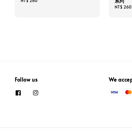
系列
Regular
NT$ 260
price
Regular
NT$ 260
price
Follow us
We acce