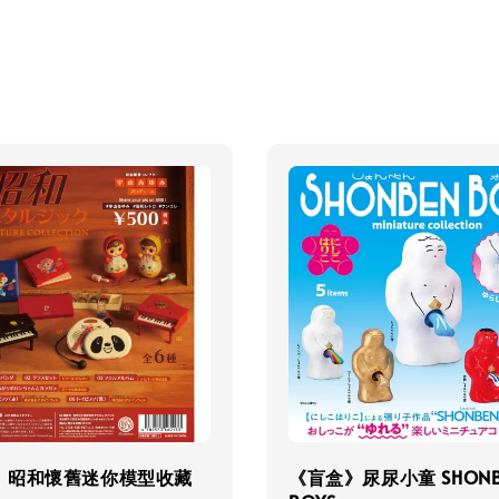
》昭和懷舊迷你模型收藏
《盲盒》尿尿小童 SHONB