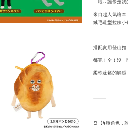
「喂～誰偷走我
來自超人氣繪本
絨毛造型拉鍊小
搭配實用登山扣
都完！全！沒！
柔軟蓬鬆的觸感
⸻
🍞【4種角色