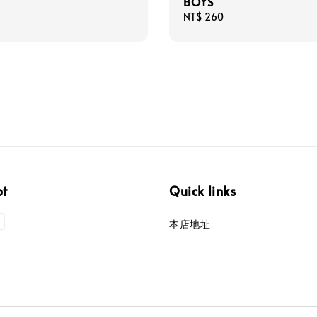
BOYS
Regular
NT$ 260
price
pt
Quick links
本店地址