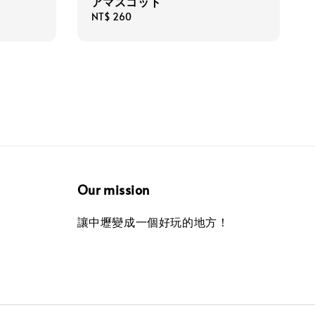
アマスコット
Regular
NT$ 260
price
Our mission
讓中壢變成一個好玩的地方！