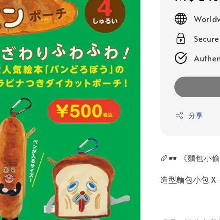
price
Worldw
Secur
Authen
分享
🥖🕶️ 《麵包
造型麵包小包 X