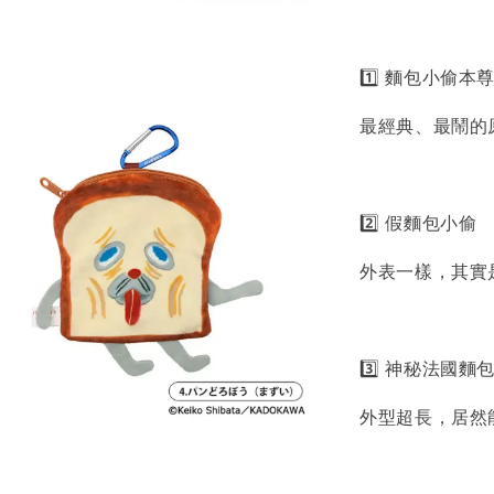
1️⃣ 麵包小偷本
最經典、最鬧的
2️⃣ 假麵包小偷
外表一樣，其實
3️⃣ 神秘法國麵
外型超長，居然