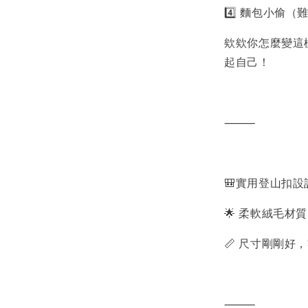
4️⃣ 麵包小偷（難
欸欸你怎麼變這
起自己！
⸻
🎒實用登山扣
🌟 柔軟絨毛材
📏 尺寸剛剛
⸻