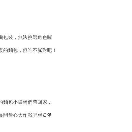
機包裝，無法挑選角色喔
複的麵包，但吃不膩對吧！
的麵包小壞蛋們帶回家，
開偷心大作戰吧💨🍞💖