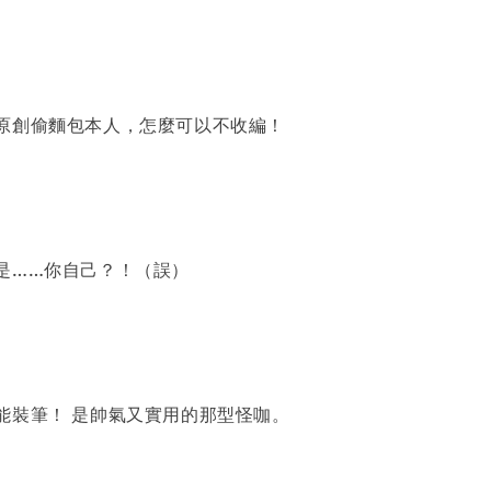
尊
原創偷麵包本人，怎麼可以不收編！
是……你自己？！（誤）
包
能裝筆！ 是帥氣又實用的那型怪咖。