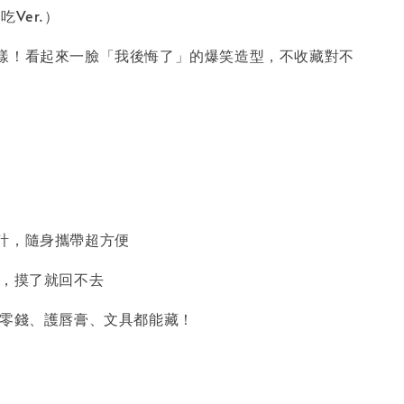
吃Ver.）
樣！看起來一臉「我後悔了」的爆笑造型，不收藏對不
設計，隨身攜帶超方便
質，摸了就回不去
好，零錢、護唇膏、文具都能藏！