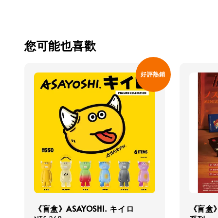
您可能也喜歡
好評熱銷
《盲盒》ASAYOSHI. キイロ
《盲盒