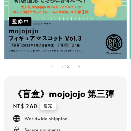
1
/
2
《盲盒》mojojojo 第三彈
Regular
NT$ 260
售完
price
Worldwide shipping
Secure payments