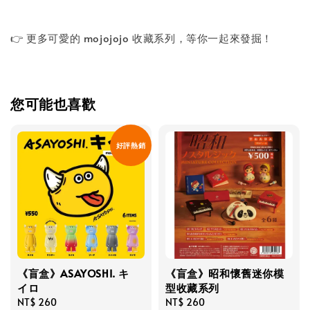
👉 更多可愛的 mojojojo 收藏系列，等你一起來發掘！
您可能也喜歡
好評熱銷
《盲盒》ASAYOSHI. キ
《盲盒》昭和懷舊迷你模
イロ
型收藏系列
Regular
NT$ 260
Regular
NT$ 260