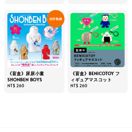
price
price
好評熱銷
《盲盒》尿尿小童
《盲盒》BENICOTOY フ
SHONBEN BOYS
ィギュアマスコット
Regular
NT$ 260
Regular
NT$ 260
price
price