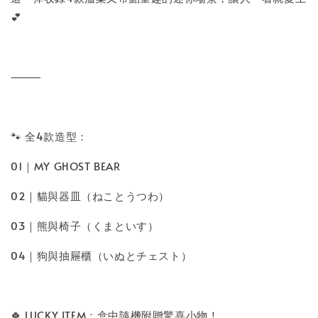
💕
⸻
🐾 全4款造型：
01｜MY GHOST BEAR
02｜貓與器皿（ねことうつわ）
03｜熊與椅子（くまといす）
04｜狗與抽屜櫃（いぬとチェスト）
🍀 LUCKY ITEM：盒中隨機附贈驚喜小物！