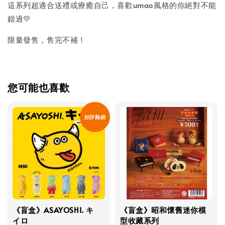
這系列超適合送禮或療癒自己，喜歡umao風格的你絕對不能
錯過💛
限量發售，售完不補！
您可能也喜歡
好評熱銷
《盲盒》ASAYOSHI. キ
《盲盒》昭和懷舊迷你模
イロ
型收藏系列