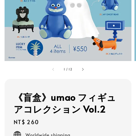
1
/
12
《盲盒》umao フィギュ
アコレクション Vol.2
Regular
NT$ 260
price
Worldwide shipping