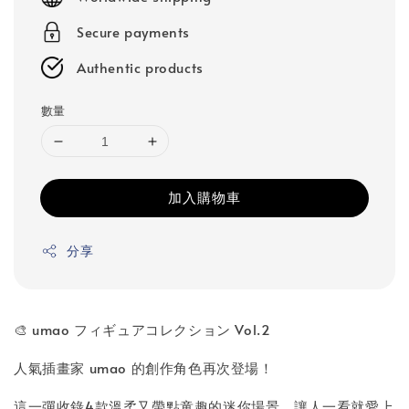
Secure payments
Authentic products
數量
加入購物車
分享
🎨 umao フィギュアコレクション Vol.2
人氣插畫家 umao 的創作角色再次登場！
這一彈收錄4款溫柔又帶點童趣的迷你場景，讓人一看就愛上