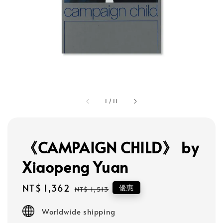
1
/
11
《CAMPAIGN CHILD》 by
Xiaopeng Yuan
Sale
NT$ 1,362
Regular
優惠
NT$ 1,513
price
price
Worldwide shipping