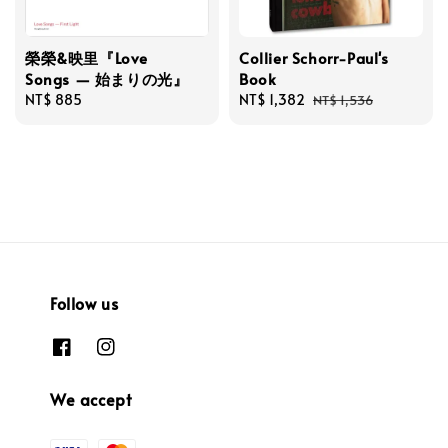
榮榮&映里『Love
Collier Schorr-Paul's
Songs — 始まりの光』
Book
Regular
NT$ 885
Sale
NT$ 1,382
Regular
NT$ 1,536
price
price
price
Follow us
We accept