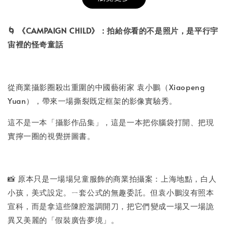
書本包膜服務
-
+
NT$ 50
🌀 《CAMPAIGN CHILD》：拍給你看的不是照片，是平行宇
NT$ 100
宙裡的怪奇童話
加入購物車
從商業攝影圈殺出重圍的中國藝術家 袁小鵬（Xiaopeng
Yuan），帶來一場撕裂既定框架的影像實驗秀。
這不是一本「攝影作品集」，這是一本把你腦袋打開、把現
實擰一圈的視覺拼圖書。
📸 原本只是一場場兒童服飾的商業拍攝案：上海地點，白人
小孩，美式設定。ㄧ套公式的無趣委託。但袁小鵬沒有照本
宣科，而是拿這些陳腔濫調開刀，把它們變成一場又一場詭
異又美麗的「假裝廣告夢境」。