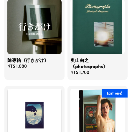
陳專祐《行きがけ》
奥山由之
《photographs》
Regular
NT$ 1,080
price
Regular
NT$ 1,700
price
Last one!