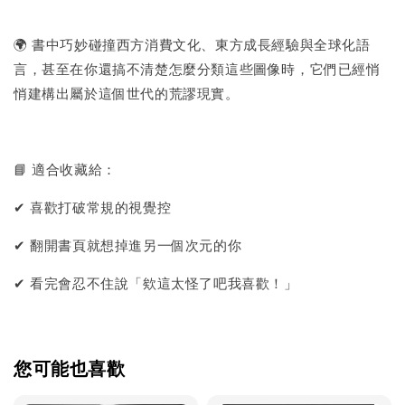
🌍 書中巧妙碰撞西方消費文化、東方成長經驗與全球化語
言，甚至在你還搞不清楚怎麼分類這些圖像時，它們已經悄
悄建構出屬於這個世代的荒謬現實。
📘 適合收藏給：
✔ 喜歡打破常規的視覺控
✔ 翻開書頁就想掉進另一個次元的你
✔ 看完會忍不住說「欸這太怪了吧我喜歡！」
您可能也喜歡