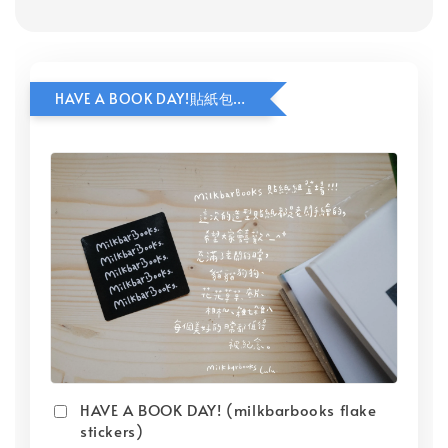
HAVE A BOOK DAY!貼紙包加價購
HAVE A BOOK DAY! (milkbarbooks flake
stickers)