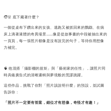
🧒👗 底下藏著什麼？
一個從桌布下鑽出來的女孩、逃跑又被抓回來的鸚鵡、在病
床上滴著液體的奇異場景……像是從故事書的中段被抽出來的
一頁頁，每一張照片都像是沒有說完的句子，等待你用想像
力補完。
🧠 他混搭「攝影棚的規矩」與「藝術家的任性」，讓照片同
時具備廣告式的清晰邏輯與夢境般的荒謬跳躍。
這些作品，挑戰了你對「照片該說明什麼」的預設，並試圖
告訴你：
「照片不一定要有答案，錯位才有想像，奇怪才有趣！」