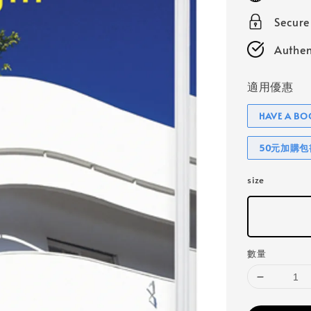
Secur
Authen
適用優惠
HAVE A 
50元加購
size
數量