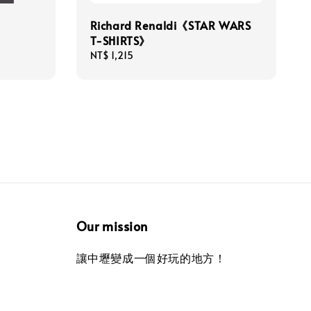
Richard Renaldi《STAR WARS
T-SHIRTS》
Regular
NT$ 1,215
price
Our mission
讓中壢變成一個好玩的地方！