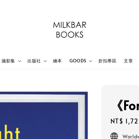
攝影集
出版社
繪本
GOODS
折扣專區
文章
《For
Sale
NT$ 1,7
price
Worldw