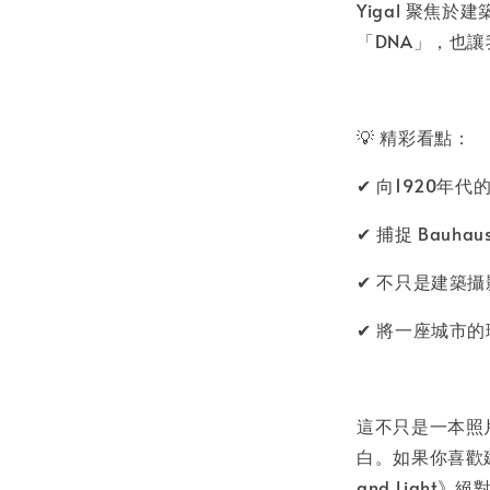
Yigal 聚焦
「DNA」，也
💡 精彩看點：
✔ 向1920年
✔ 捕捉 Bauh
✔ 不只是建築
✔ 將一座城市
這不只是一本照
白。如果你喜歡
and Light》