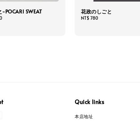
POCARI SWEAT
花政のしごと
0
Regular
NT$ 780
price
pt
Quick links
本店地址