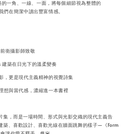
於建築的一角、一線、一面，將每個細節視為整體的
讓我們在簡潔中讀出豐富情感。
代的前衛攝影師致敬
aus 建築在日光下的溫柔變奏
攝影，更是現代主義精神的視覺詩集
的理想與當代感，濃縮進一本書裡
片集，而是一場時間、形式與光影交織的現代主義告
建築、喜歡設計、喜歡光線在牆面跳舞的樣子—《Form
絕對會讓你愛不釋手。📘🌇