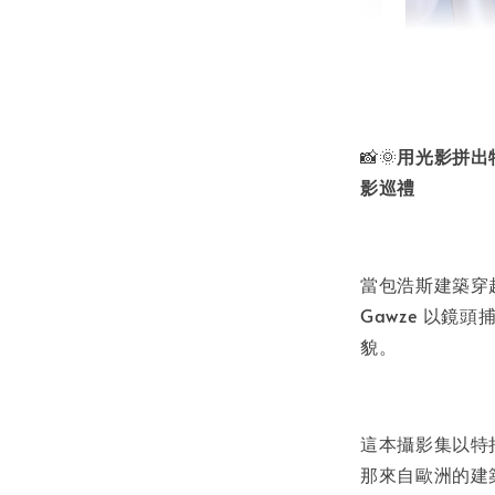
書本包
NT$ 50
📸🌞
用光影拼出
NT$ 100
影巡禮
加
當包浩斯建築穿越
Gawze 以
貌。
這本攝影集以特
那來自歐洲的建