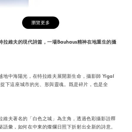
瀏覽更多
膜服務
-
+
特拉維夫的現代詩篇，一場Bauhaus精神在地重生的攝
入購物車
地中海陽光，在特拉維夫展開新生命，攝影師 Yigal
鏡頭捕捉下這座城市的光、形與靈魂。既是碎片，也是全
拉維夫著名的「白色之城」為主角，透過色彩攝影詮釋
築語彙，如何在中東的燦爛日照下折射出全新的詩意。