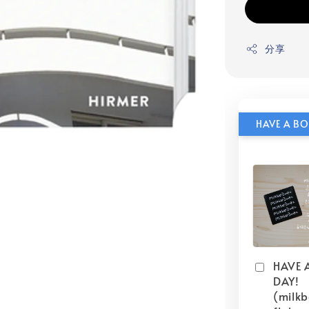
分享
HAVE 
DAY!
(milk