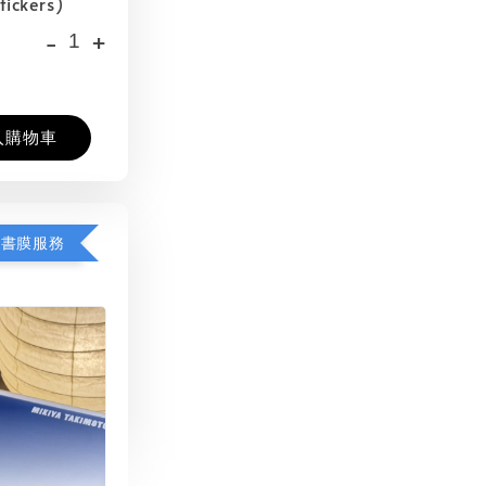
tickers)
-
+
入購物車
包書膜服務