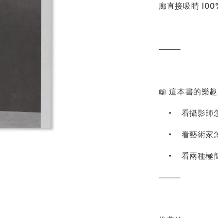
廊直接吸睛 100
⸻
📖 這本書的樂
•
看攝影師
•
看藝術家
•
看兩種極
⸻