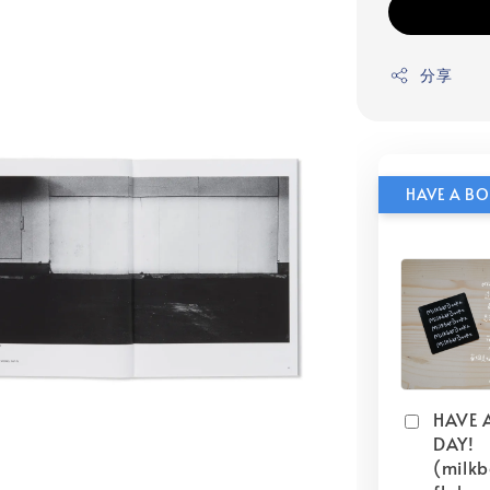
分享
HAVE 
DAY!
(milk