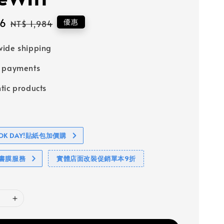
86
Regular
優惠
NT$ 1,984
price
ide shipping
e payments
tic products
BOOK DAY!貼紙包加價購
包書膜服務
實體店面改裝促銷單本9折