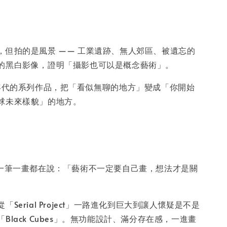
：
，但拍的是風景 —— 工業遺跡、無人郊區、被遺忘的
的黑白影像，證明「攝影也可以是概念藝術」。
0年代的系列作品，把「看似無聊的地方」變成「你開始
球未來樣貌」的地方。
，一筆一畫都在說：「藝術不一定要自己畫，想法才是關
Serial Project」一路進化到巨大到讓人懷疑是不是
Black Cubes」。無功能設計、滿分存在感，一進畫