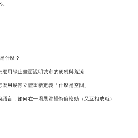
%。
趣是什麼？
怎麼用靜止畫面說明城市的疲憊與荒涼
怎麼用幾何立體重新定義「什麼是空間」
簡語言，如何在一場展覽裡偷偷較勁（又互相成就）