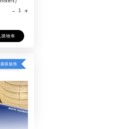
tickers)
-
+
入購物車
包書膜服務