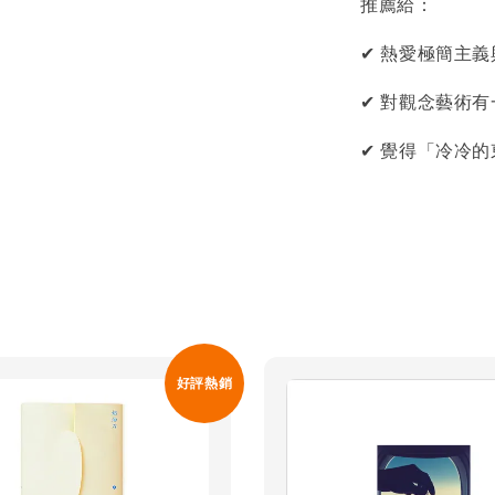
推薦給：
✔ 熱愛極簡主
✔ 對觀念藝術
✔ 覺得「冷冷
好評熱銷