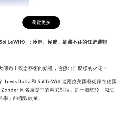
瀏覽更多
膜服務
-
+
tz × Sol LeWitt》：冷靜、極簡，卻藏不住的狂野邏輯
入購物車
大師遇上觀念藝術的始祖，會擦出什麼樣的火花？
ewis Baltz 和 Sol LeWitt 這兩位美國藝術家在德國
homas Zander 同名展覽中的精彩對話，是一場關於「減法
哲學」的極致較量。