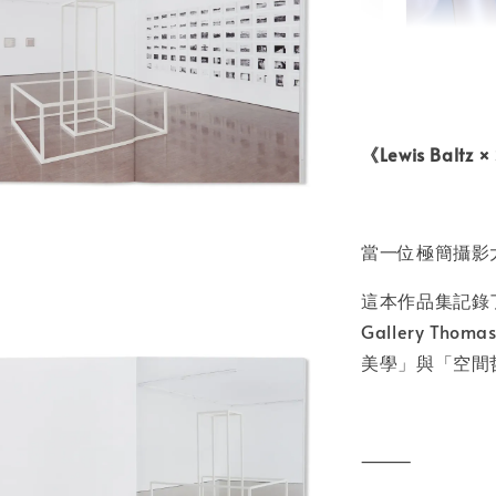
書本包
NT$ 50
《Lewis Bal
NT$ 100
加
當一位極簡攝影
這本作品集記錄了 L
Gallery T
美學」與「空間
⸻