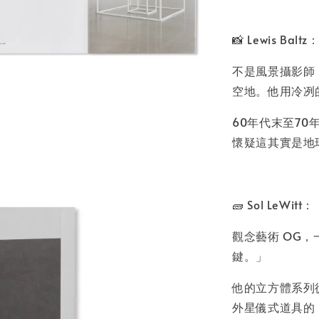
📸 Lewis Baltz
不是風景攝影師
空地。他用冷冽
60年代末至7
懷疑這其實是地
🧱 Sol LeWitt：
觀念藝術 OG
鍵。」
他的立方體系列從「
外星儀式道具的「