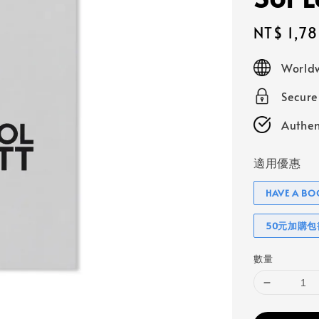
Sale
NT$ 1,7
price
Worldw
Secur
Authen
適用優惠
HAVE A 
50元加購
數量