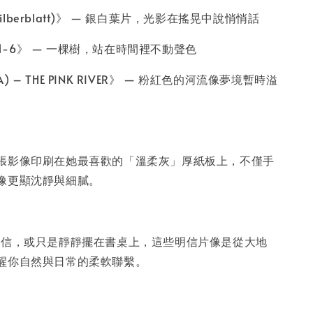
 (Silberblatt)》 — 銀白葉片，光影在搖晃中說悄悄話
1621-6》 — 一棵樹，站在時間裡不動聲色
OSA) – THE PINK RIVER》 — 粉紅色的河流像夢境暫時溢
張影像印刷在她最喜歡的「溫柔灰」厚紙板上，不僅手
像更顯沈靜與細膩。
寫一封信，或只是靜靜擺在書桌上，這些明信片像是從大地
醒你自然與日常的柔軟聯繫。