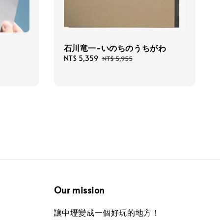
石川竜一-いのちのうちがわ
Sale
NT$ 5,359
Regular
NT$ 5,955
price
price
Our mission
讓中壢變成一個好玩的地方！