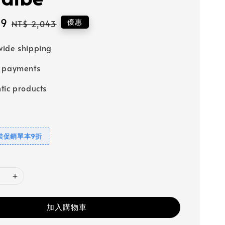
39
Regular
優惠
NT$ 2,043
price
ide shipping
e payments
tic products
裝促銷單本9折
加入購物車