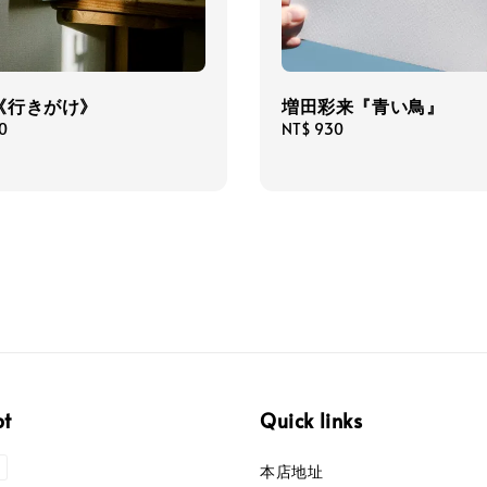
《行きがけ》
増田彩来『青い鳥』
0
Regular
NT$ 930
price
pt
Quick links
本店地址