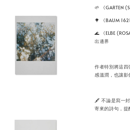
🌱 《GARTEN
🌳 《BAUM 
🌊 《ELBE (R
出邊界
作者特別將這四
感溫潤，也讓影
🖋️ 不論是
寄來的詩句，提