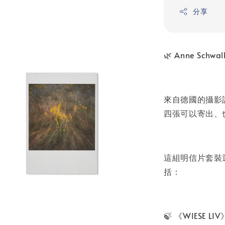
分享
🌿 Anne S
來自德國的攝影詩
四張可以寄出、
這組明信片套裝選自
括：
🍃 《WIESE