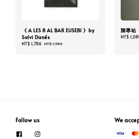
《 A LES 8 AL BAR EUSEBI 》by
陳專祐
Salvi Danés
Regular
NT$ 1,08
price
Sale
NT$ 1,786
Regular
NT$ 1,984
price
price
Follow us
We acce