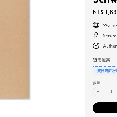
Sale
NT$ 1,8
price
Worldw
Secur
Authen
適用優惠
實體店面改
數量