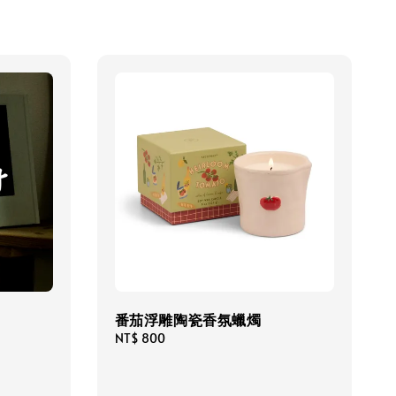
番茄浮雕陶瓷香氛蠟燭
Regular
NT$ 800
price