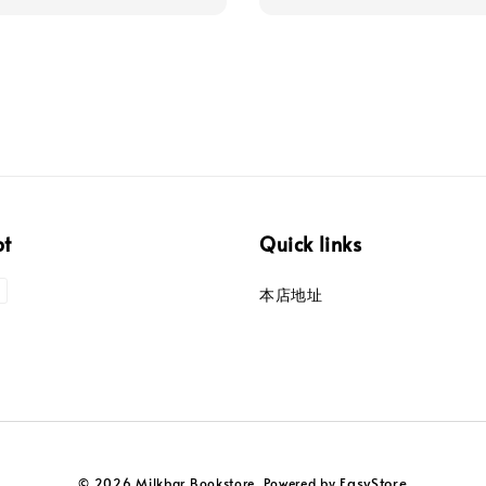
pt
Quick links
本店地址
EasyStore
© 2026 Milkbar Bookstore. Powered by