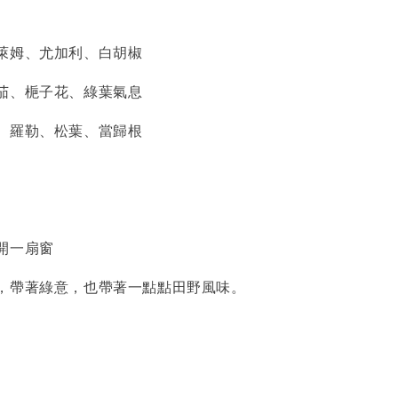
萊姆、尤加利、白胡椒
茄、梔子花、綠葉氣息
、羅勒、松葉、當歸根
開一扇窗
，帶著綠意，也帶著一點點田野風味。