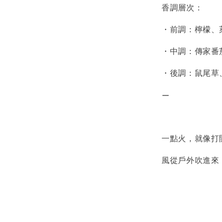
香調層次：
・前調：檸檬、
・中調：傳家番
・後調：鼠尾草
—
一點火，就像打
風從戶外吹進來