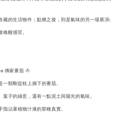
收藏的生活物件；點燃之後，則是氣味的另一場展演:
接喚醒感官。
ato 傳家番茄 🍅
是一顆剛從枝上摘下的番茄。
、葉子的綠意，還有一點泥土與陽光的氣味。
手指沾著植物汁液的那種真實。