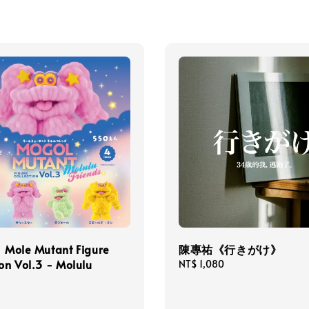
ole Mutant Figure
陳專祐《行きがけ》
ion Vol.3 - Molulu
Regular
NT$ 1,080
price