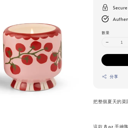
Secur
Authen
數量
分享
把整個夏天的菜
這款 8 oz 