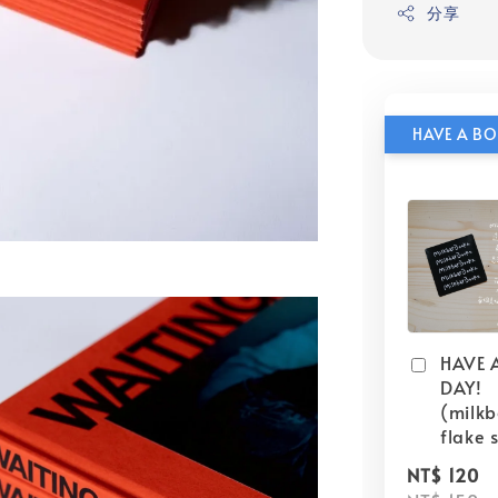
分享
HAVE 
DAY!
(milk
flake s
NT$ 120