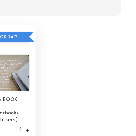
HAVE A BOOK DAY!貼紙包加價購
A BOOK
barbooks
tickers)
-
+