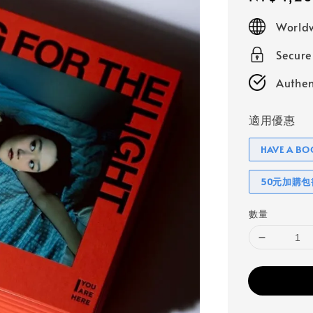
price
Worldw
Secur
Authen
適用優惠
HAVE A 
50元加購
數量