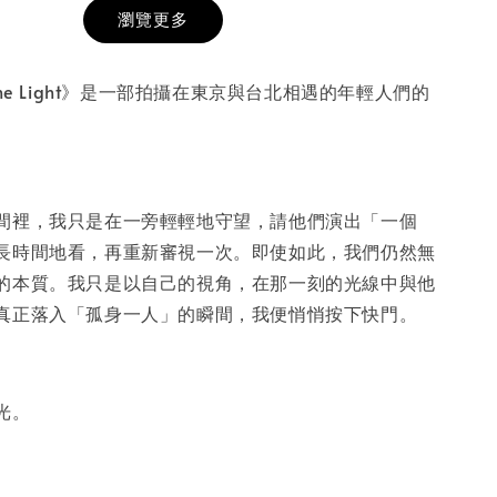
瀏覽更多
膜服務
-
+
or the Light》是一部拍攝在東京與台北相遇的年輕人們的
入購物車
間裡，我只是在一旁輕輕地守望，請他們演出「一個
長時間地看，再重新審視一次。即使如此，我們仍然無
的本質。我只是以自己的視角，在那一刻的光線中與他
真正落入「孤身一人」的瞬間，我便悄悄按下快門。
光。