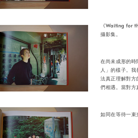
書本包
NT$ 50
《Waiting f
NT$ 100
攝影集。
加
在尚未成形的時
人」的樣子。我
法真正理解對方
們相遇。當對方
如同在等待一束