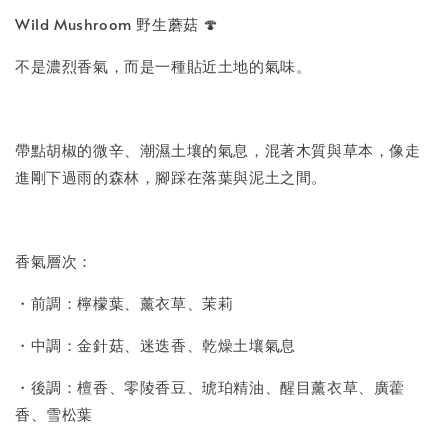
Wild Mushroom 野生蘑菇 🍄
不是濃烈香氣，而是一種貼近土地的氣味。
帶點胡椒的微辛、潮濕土壤的氣息，混著木質與草本，像走
進剛下過雨的森林，腳踩在落葉與泥土之間。
香氣層次：
・前調：檸檬葉、薰衣草、茉莉
・中調：金針菇、迷迭香、乾燥土壤氣息
・後調：檀香、零陵香豆、琥珀精油、醒目薰衣草、廣藿
香、雪松葉