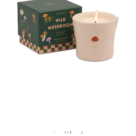
1
/
5