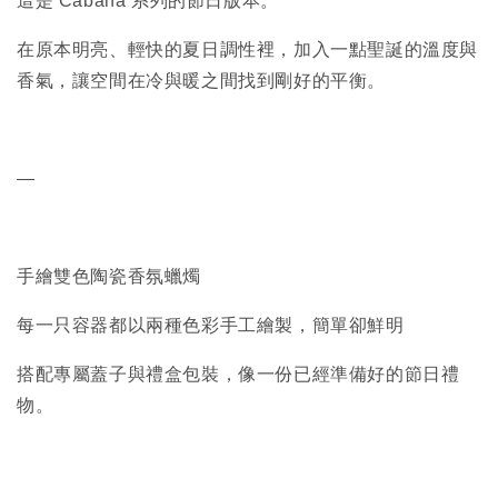
這是 Cabana 系列的節日版本。
在原本明亮、輕快的夏日調性裡，加入一點聖誕的溫度與
香氣，讓空間在冷與暖之間找到剛好的平衡。
—
手繪雙色陶瓷香氛蠟燭
每一只容器都以兩種色彩手工繪製，簡單卻鮮明
搭配專屬蓋子與禮盒包裝，像一份已經準備好的節日禮
物。