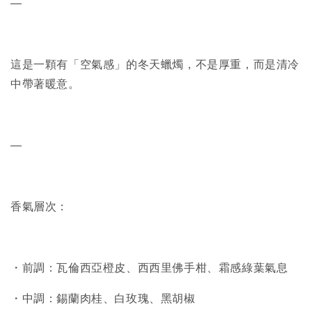
—
這是一顆有「空氣感」的冬天蠟燭，不是厚重，而是清冷
中帶著暖意。
—
香氣層次：
・前調：瓦倫西亞橙皮、西西里佛手柑、霜感綠葉氣息
・中調：錫蘭肉桂、白玫瑰、黑胡椒