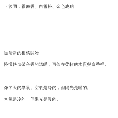
・後調：霜麝香、白雪松、金色琥珀
—
從清新的柑橘開始，
慢慢轉進帶辛香的溫暖，再落在柔軟的木質與麝香裡。
像冬天的早晨。空氣是冷的，但陽光是暖的。
空氣是冷的，但陽光是暖的。