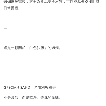
蠟燭燃燒完後，容器為食品安全材質，可以成為餐桌器皿或
日常擺設。
—
這是一顆關於「白色沙灘」的蠟燭。
—
GRECIAN SAND｜尤加利與檀香
不是濃烈，而是乾淨、帶風的氣味。