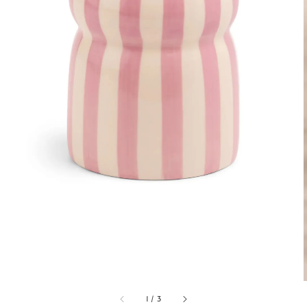
1
/
3