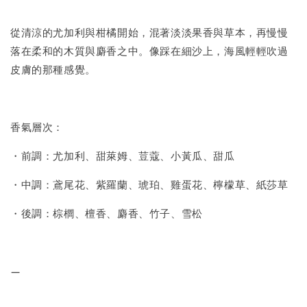
從清涼的尤加利與柑橘開始，混著淡淡果香與草本，再慢慢
落在柔和的木質與麝香之中。像踩在細沙上，海風輕輕吹過
皮膚的那種感覺。
香氣層次：
・前調：尤加利、甜萊姆、荳蔻、小黃瓜、甜瓜
・中調：鳶尾花、紫羅蘭、琥珀、雞蛋花、檸檬草、紙莎草
・後調：棕櫚、檀香、麝香、竹子、雪松
—