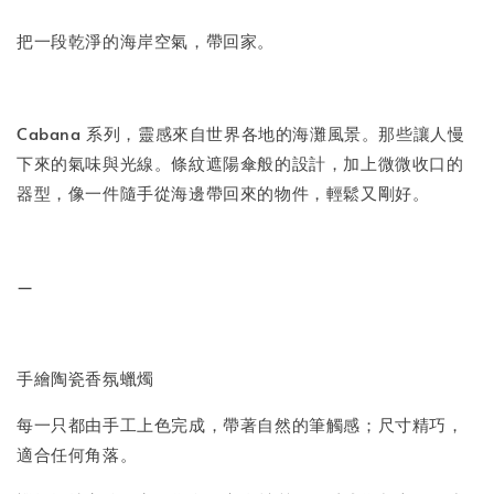
把一段乾淨的海岸空氣，帶回家。
Cabana 系列，靈感來自世界各地的海灘風景。那些讓人慢
下來的氣味與光線。條紋遮陽傘般的設計，加上微微收口的
器型，像一件隨手從海邊帶回來的物件，輕鬆又剛好。
—
手繪陶瓷香氛蠟燭
每一只都由手工上色完成，帶著自然的筆觸感；尺寸精巧，
適合任何角落。