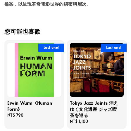
檔案，以呈現芬奇電影世界的縝密與層次。
您可能也喜歡
Last one!
Last one!
Erwin Wurm《Human
Tokyo Jazz Joints 消え
Form》
ゆく文化遺産 ジャズ喫
茶を巡る
Regular
NT$ 790
price
Regular
NT$ 1,100
price