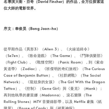
名導演大衛・芬奇（David Fincher）的作品，全方位探索這
位大師的電影世界。
序文：奉俊昊（Bong Joon-ho）
從早期作品《異形3》（Alien 3）、《火線追緝令》
（Se7en）、《致命遊戲》（The Game）、《鬥陣俱樂部》
（Fight Club）、《戰慄空間》（Panic Room），到《索命
黃道帶》（Zodiac）、《班傑明的奇幻旅程》（The Curious
Case of Benjamin Button）、《社群網戰》（The Social
Network）、《龍紋身的女孩》（The Girl With the Dragon
Tattoo）、《控制》（Gone Girl）與《曼克》（Mank）；
再到他執導的麥當娜（Madonna）、滾石樂隊（The
Rolling Stones）MTV 音樂錄影帶，以及 Netflix 劇集《紙
牌屋》（House of Cards）與《破案神探》