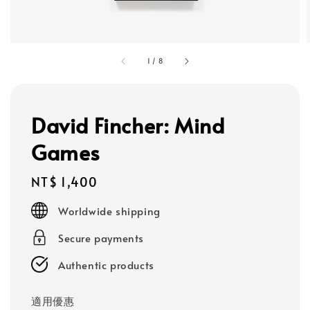
1
/
8
David Fincher: Mind
Games
Regular
NT$ 1,400
price
Worldwide shipping
Secure payments
Authentic products
適用優惠