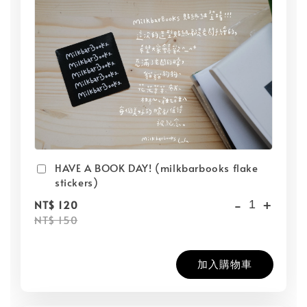
HAVE A BOOK DAY! (milkbarbooks flake
stickers)
-
+
NT$ 120
NT$ 150
加入購物車