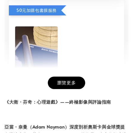
50元加購包書膜服務
瀏覽更多
書本包膜服務
-
+
NT$ 50
《大衛・芬奇：心理遊戲》——終極影像與評論指南
NT$ 100
亞當・奈曼（Adam Nayman）深度剖析奧斯卡與金球獎提
加入購物車