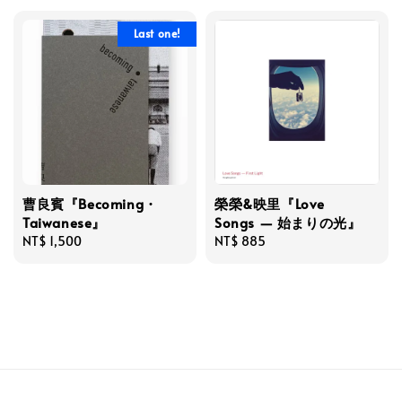
Last one!
曹良賓『Becoming・
榮榮&映里『Love
Taiwanese』
Songs — 始まりの光』
Regular
NT$ 1,500
Regular
NT$ 885
price
price