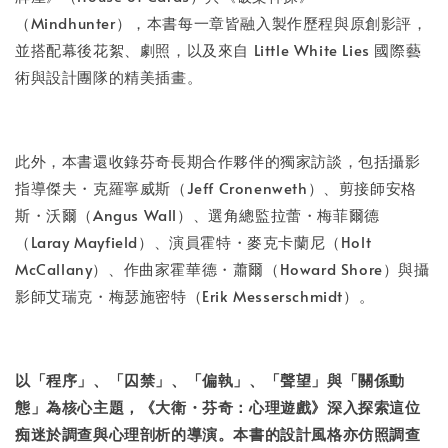
（Mindhunter），本書每一章皆融入製作歷程與原創影評，
並搭配幕後花絮、劇照，以及來自 Little White Lies 國際藝
術與設計團隊的精美插畫。
此外，本書還收錄芬奇長期合作夥伴的獨家訪談，包括攝影
指導傑夫・克羅寧威斯（Jeff Cronenweth）、剪接師安格
斯・沃爾（Angus Wall）、選角總監拉蕾・梅菲爾德
（Laray Mayfield）、演員霍特・麥克卡蘭尼（Holt
McCallany）、作曲家霍華德・蕭爾（Howard Shore）與攝
影師艾瑞克・梅瑟施密特（Erik Messerschmidt）。
以「程序」、「囚禁」、「偏執」、「聲望」與「關係動
態」為核心主題，《大衛・芬奇：心理遊戲》深入探索這位
痴迷於調查與心理剖析的導演。本書的設計風格亦仿照調查