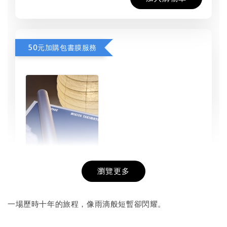
50元加購包書膜服務
瀏覽更多
書本包膜服務
-
+
NT$ 50
一場歷時十年的旅程，像雨滴般短暫卻閃耀。
NT$ 100