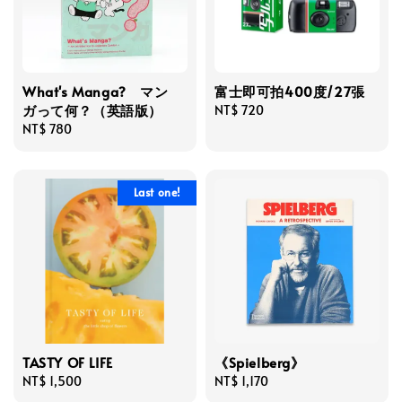
What's Manga? マン
富士即可拍400度/27張
ガって何？（英語版）
Regular
NT$ 720
Regular
NT$ 780
price
price
Last one!
TASTY OF LIFE
《Spielberg》
Regular
NT$ 1,500
Regular
NT$ 1,170
price
price