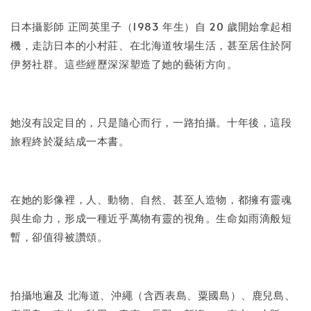
日本攝影師 正岡英里子（1983 年生）自 20 歲開始拿起相
加入購物車
機，走訪日本的小村莊、在北海道牧場生活，甚至居住於阿
伊努社群。這些經歷深深塑造了她的藝術方向。
她沒有設定目的，只是隨心而行，一路拍攝。十年後，這段
旅程終於凝結成一本書。
在她的影像裡，人、動物、自然、甚至人造物，都擁有靈魂
與生命力，形成一種近乎萬物有靈的視角。生命如雨滴般短
暫，卻值得被讚頌。
拍攝地遍及 北海道、沖繩（含西表島、粟國島）、鹿兒島、