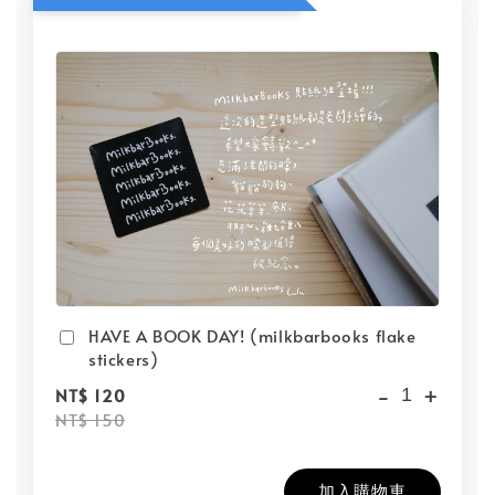
HAVE A BOOK DAY! (milkbarbooks flake
stickers)
-
+
NT$ 120
NT$ 150
加入購物車