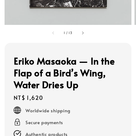
1
/
13
Eriko Masaoka — In the
Flap of a Bird’s Wing,
Water Dries Up
Regular
NT$ 1,620
price
Worldwide shipping
Secure payments
Authentic products