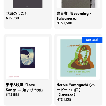
花政のしごと
曹良賓『Becoming・
Taiwanese』
Regular
NT$ 780
price
Regular
NT$ 1,500
price
Last one!
榮榮&映里『Love
Herbie Yamaguchi (ハ
Songs — 始まりの光』
ービー・山口)
《Layered》
Regular
NT$ 885
price
Regular
NT$ 1,125
price