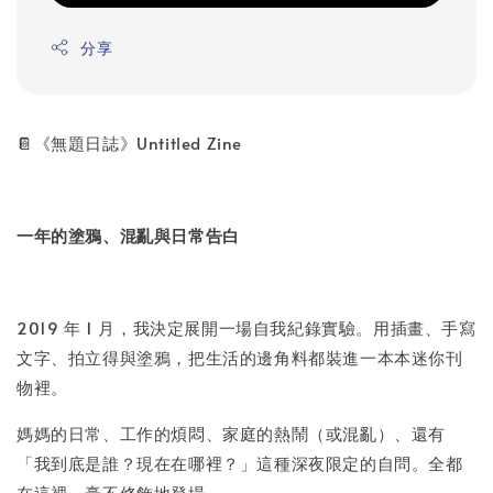
分享
📔《無題日誌》Untitled Zine
一年的塗鴉、混亂與日常告白
2019 年 1 月，我決定展開一場自我紀錄實驗。用插畫、手寫
文字、拍立得與塗鴉，把生活的邊角料都裝進一本本迷你刊
物裡。
媽媽的日常、工作的煩悶、家庭的熱鬧（或混亂）、還有
「我到底是誰？現在在哪裡？」這種深夜限定的自問。全都
在這裡，毫不修飾地登場。