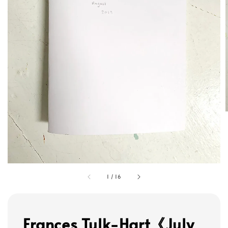
1
/
16
Frances Tulk-Hart《July