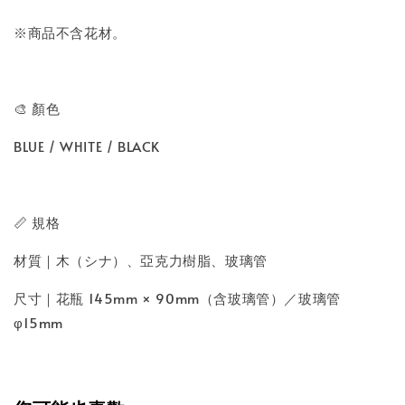
※商品不含花材。
🎨 顏色
BLUE / WHITE / BLACK
📏 規格
材質｜木（シナ）、亞克力樹脂、玻璃管
尺寸｜花瓶 145mm × 90mm（含玻璃管）／玻璃管
φ15mm