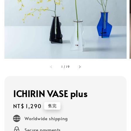
1
/
19
ICHIRIN VASE plus
Regular
NT$ 1,290
售完
price
Worldwide shipping
Secure payments