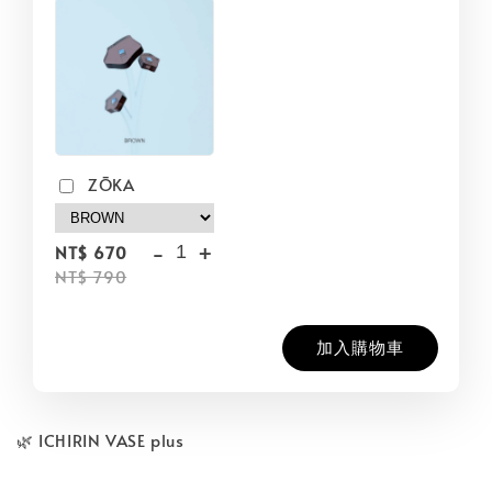
ZŌKA
-
+
NT$ 670
NT$ 790
加入購物車
🌿 ICHIRIN VASE plus