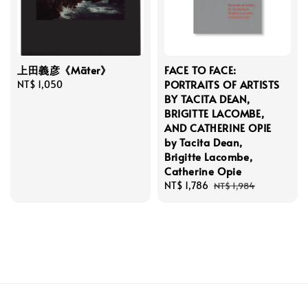
上田義彦《Māter》
FACE TO FACE:
PORTRAITS OF ARTISTS
Regular
NT$ 1,050
BY TACITA DEAN,
price
BRIGITTE LACOMBE,
AND CATHERINE OPIE
by Tacita Dean,
Brigitte Lacombe,
Catherine Opie
Sale
NT$ 1,786
Regular
NT$ 1,984
price
price