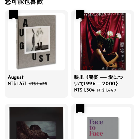
您可能也喜歡
優惠
優惠
August
映里《饗宴 ── 愛につ
いて1996 ─ 2000》
Sale
NT$ 1,471
Regular
NT$ 1,635
price
price
Sale
NT$ 1,304
Regular
NT$ 1,449
price
price
優惠