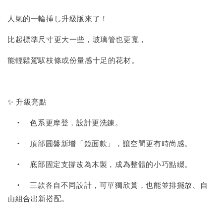
人氣的一輪挿し升級版來了！
比起標準尺寸更大一些，玻璃管也更寬，
能輕鬆駕馭枝條或份量感十足的花材。
✨ 升級亮點
•
色系更摩登，設計更洗鍊。
•
頂部圓盤新增「鏡面款」，讓空間更有時尚感。
•
底部固定支撐改為木製，成為整體的小巧點綴。
•
三款各自不同設計，可單獨欣賞，也能並排擺放、自
由組合出新搭配。