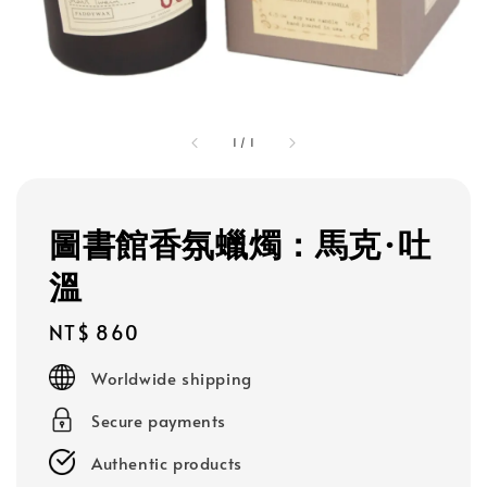
1
/
1
圖書館香氛蠟燭：馬克·吐
溫
Regular
NT$ 860
price
Worldwide shipping
Secure payments
Authentic products