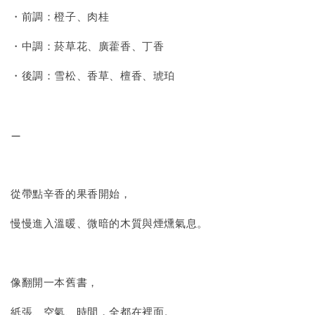
・前調：橙子、肉桂
・中調：菸草花、廣藿香、丁香
・後調：雪松、香草、檀香、琥珀
—
從帶點辛香的果香開始，
慢慢進入溫暖、微暗的木質與煙燻氣息。
像翻開一本舊書，
紙張、空氣、時間，全都在裡面。