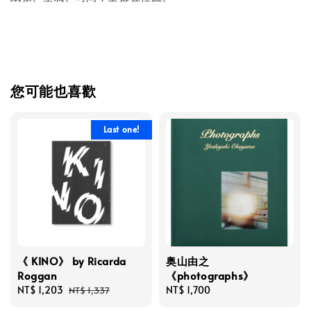
您可能也喜歡
Last one!
《 KINO》 by Ricarda
奥山由之
Roggan
《photographs》
Sale
NT$ 1,203
Regular
Regular
NT$ 1,700
NT$ 1,337
price
price
price