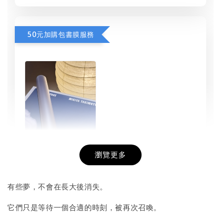
50元加購包書膜服務
瀏覽更多
書本包膜服務
-
+
NT$ 50
有些夢，不會在長大後消失。
NT$ 100
它們只是等待一個合適的時刻，被再次召喚。