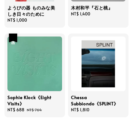
ようびの器 ものみな美
木村和平『石と桃』
しき日々のために
Regular
NT$ 1,400
Regular
NT$ 1,000
price
price
優惠
Sophie Klock《Eight
Chessa
Visits》
Subbiondo《SPLINT》
Sale
NT$ 688
Regular
Regular
NT$ 1,810
NT$ 764
price
price
price