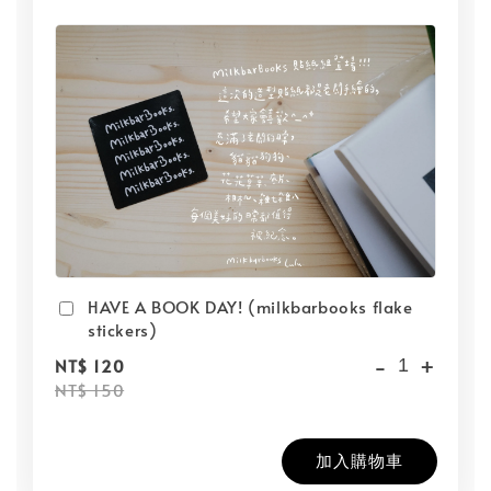
HAVE A BOOK DAY! (milkbarbooks flake
stickers)
-
+
NT$ 120
NT$ 150
加入購物車