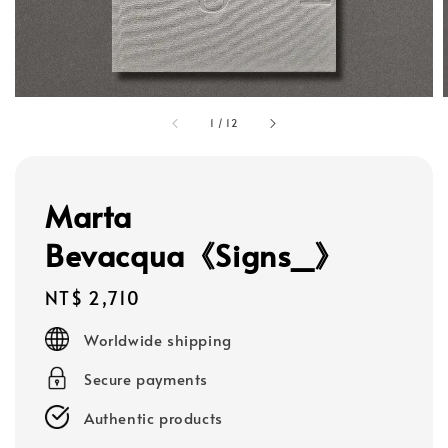
1
/
12
Marta
Bevacqua《Signs_》
Regular
NT$ 2,710
price
Worldwide shipping
Secure payments
Authentic products