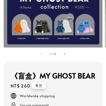
1
/
12
《盲盒》MY GHOST BEAR
Regular
NT$ 260
售完
price
Worldwide shipping
Secure payments