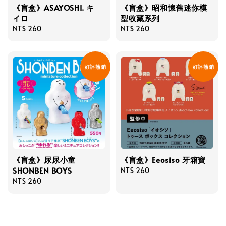
《盲盒》ASAYOSHI. キ
《盲盒》昭和懷舊迷你模
イロ
型收藏系列
Regular
NT$ 260
Regular
NT$ 260
price
price
好評熱銷
好評熱銷
《盲盒》尿尿小童
《盲盒》Eeosiso 牙箱寶
SHONBEN BOYS
Regular
NT$ 260
Regular
NT$ 260
price
price