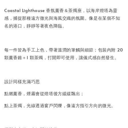
Coastal Lighthouse 香氛薰香＆茶燭座，以海岸燈塔為靈
感，捕捉那種遠方微光與海風交織的氛圍。像是在某個不知
名的港口，靜靜等著夜色降臨。
每一件皆為手工上色，帶著溫潤的筆觸與細節；包裝內附 20
顆薰香錐＋1 顆茶燭，打開即可使用，讓儀式感自然發生。
設計同樣充滿巧思
點燃薰香，煙霧會從燈塔後方緩緩飄出；
點上茶燭，光線透過窗戶閃爍，像遠方指引方向的微光。