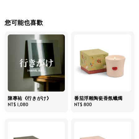
您可能也喜歡
陳專祐《行きがけ》
番茄浮雕陶瓷香氛蠟燭
Regular
NT$ 1,080
Regular
NT$ 800
price
price