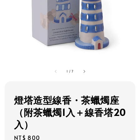
1
/
7
燈塔造型線香・茶蠟燭座
（附茶蠟燭1入＋線香塔20
入）
Regular
NT$ 800