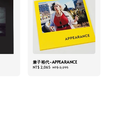
兼子裕代-APPEARANCE
Sale
NT$ 2,065
Regular
NT$ 2,295
price
price