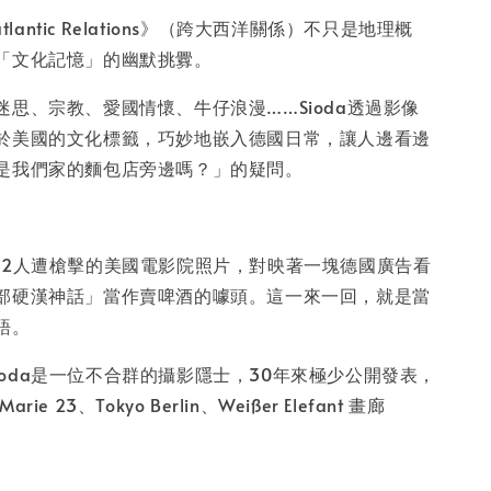
satlantic Relations》（跨大西洋關係）不只是地理概
「文化記憶」的幽默挑釁。
迷思、宗教、愛國情懷、牛仔浪漫……Sioda透過影像
於美國的文化標籤，巧妙地嵌入德國日常，讓人邊看邊
是我們家的麵包店旁邊嗎？」的疑問。
12人遭槍擊的美國電影院照片，對映著一塊德國廣告看
部硬漢神話」當作賣啤酒的噱頭。這一來一回，就是當
語。
r Sioda是一位不合群的攝影隱士，30年來極少公開發表，
e 23、Tokyo Berlin、Weißer Elefant 畫廊