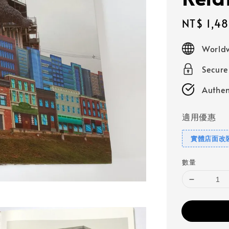
Sale
NT$ 1,4
price
Worldw
Secur
Authen
適用優惠
實體店面改
數量