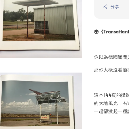
分享
🌍《Transatl
你以為德國鄉間
那你大概沒看過攝影
這本144頁的
的大地風光，右
一起卻激起一種