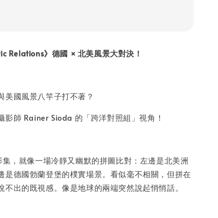
antic Relations》德國 × 北美風景大對決！
與美國風景八竿子打不著？
師 Rainer Sioda 的「跨洋對照組」視角！
攝影集，就像一場冷靜又幽默的拼圖比對：左邊是北美洲
邊是德國勃蘭登堡的樸實場景。看似毫不相關，但拼在
說不出的既視感。像是地球的兩端突然說起悄悄話。