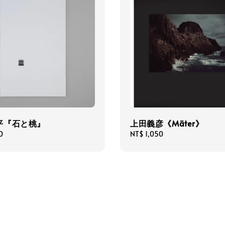
平『石と桃』
上田義彦《Māter》
0
Regular
NT$ 1,050
price