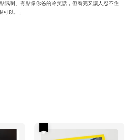
、有點諷刺、有點像你爸的冷笑話，但看完又讓人忍不住
很可以。」
優惠