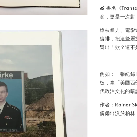
📸 書名《Tran
念，更是一次對
槍枝暴力、電影
編排，把這些屬
冒出「欸？這不
例如：一張紀錄
板，拿「美國西
代政治文化的暗
作者：Raine
偶爾出沒於柏林 Mari