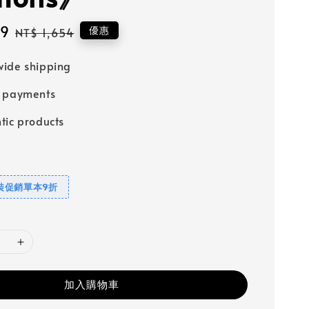
89
Regular
優惠
NT$ 1,654
price
ide shipping
e payments
tic products
裝促銷單本9折
加入購物車