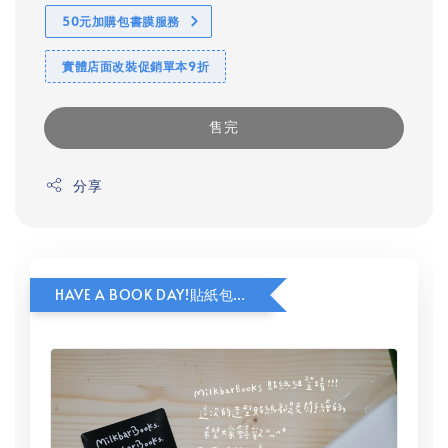
50元加購包書膜服務
實體店面改裝促銷單本9折
售完
分享
HAVE A BOOK DAY!貼紙包加價購