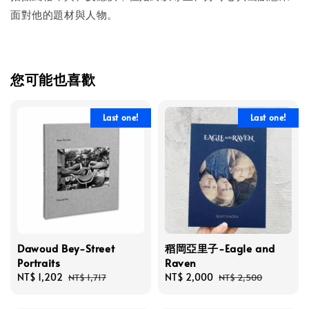
面對他的題材與人物。
您可能也喜歡
Last one!
Last one!
Dawoud Bey-Street
稻岡亞里子-Eagle and
Portraits
Raven
Sale
NT$ 1,202
Regular
Sale
NT$ 2,000
Regular
NT$ 1,717
NT$ 2,500
price
price
price
price