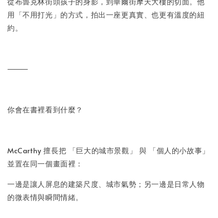
從布魯克林街頭孩子的身影，到華爾街摩天大樓的切面。他
用「不用打光」的方式，拍出一座更真實、也更有溫度的紐
約。
⸻
你會在書裡看到什麼？
McCarthy 擅長把 「巨大的城市景觀」 與 「個人的小故事」
並置在同一個畫面裡：
一邊是讓人屏息的建築尺度、城市氣勢；另一邊是日常人物
的微表情與瞬間情緒。