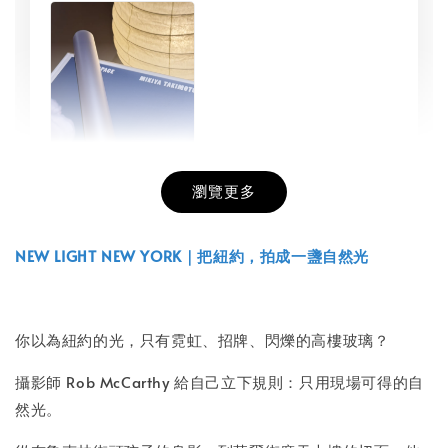
瀏覽更多
書本包膜服務
-
+
NT$ 50
NEW LIGHT NEW YORK｜把紐約，拍成一盞自然光
NT$ 100
你以為紐約的光，只有霓虹、招牌、閃爍的高樓玻璃？
加入購物車
攝影師 Rob McCarthy 給自己立下規則：只用現場可得的自
然光。