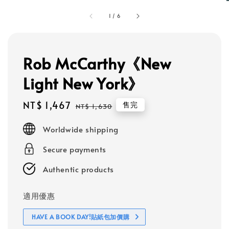
1
/
6
Rob McCarthy《New
Light New York》
Sale
NT$ 1,467
Regular
售完
NT$ 1,630
price
price
Worldwide shipping
Secure payments
Authentic products
適用優惠
HAVE A BOOK DAY!貼紙包加價購