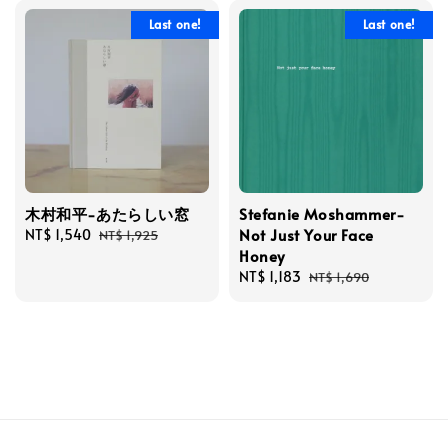
Last one!
Last one!
木村和平-あたらしい窓
Stefanie Moshammer-
Not Just Your Face
Sale
NT$ 1,540
Regular
NT$ 1,925
Honey
price
price
Sale
NT$ 1,183
Regular
NT$ 1,690
price
price