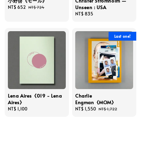
小野啓《モール》
Christer Strömholm —
Unseen : USA
Sale
NT$ 652
Regular
NT$ 724
price
price
Regular
NT$ 835
price
Last one!
Lena Aires《019 - Lena
Charlie
Aires》
Engman《MOM》
Regular
NT$ 1,100
Sale
NT$ 1,550
Regular
NT$ 1,722
price
price
price