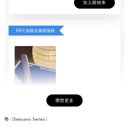
加入購物車
50元加購包書膜服務
瀏覽更多
書本包膜服務
-
+
NT$ 50
📚《Seasons Series》
NT$ 100