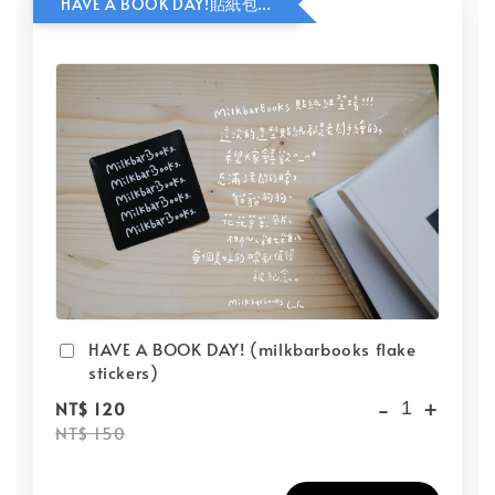
HAVE A BOOK DAY!貼紙包加價購
HAVE A BOOK DAY! (milkbarbooks flake
stickers)
-
+
NT$ 120
NT$ 150