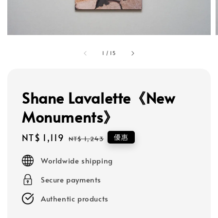
1
/
15
Shane Lavalette《New
Monuments》
Sale
NT$ 1,119
Regular
優惠
NT$ 1,243
price
price
Worldwide shipping
Secure payments
Authentic products