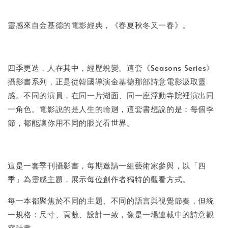
靈感來自金基德的電影經典，《春夏秋冬又一春》。
加入購物車
四季更迭，人在其中，經歷蛻變。這套《Seasons Series》
攝影書系列，正是從韓國導演金基德那部詩意電影汲取靈
感。不同的演員，在同一片湖面、同一座浮動寺院裡演出同
一角色。電影說的是人生的輪迴，這套書想說的是：每個季
節，都能讓你用不同的眼光看世界。
這是一套季刊攝影書，每期邀請一組藝術家參與，以「四
季」為靈感主題，展示每位創作者獨特的觀看方式。
每一本都聚焦於不同的主題、不同的語言與視覺節奏，但統
一規格：尺寸、頁數、設計一致，像是一場連載中的詩意觀
察計畫。