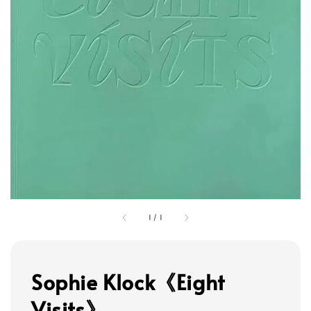
1
/
1
Sophie Klock《Eight
Visits》