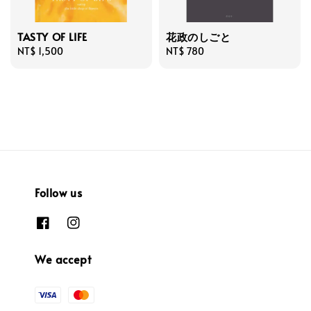
TASTY OF LIFE
花政のしごと
Regular
NT$ 1,500
Regular
NT$ 780
price
price
Follow us
We accept