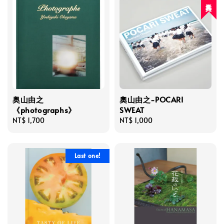
人氣再入荷
奥山由之
奧山由之-POCARI
《photographs》
SWEAT
Regular
NT$ 1,700
Regular
NT$ 1,000
price
price
Last one!