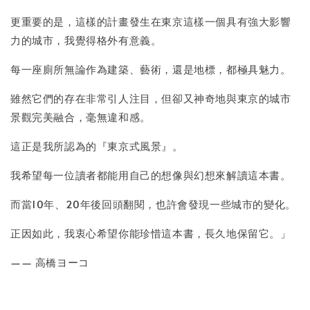
更重要的是，這樣的計畫發生在東京這樣一個具有強大影響
力的城市，我覺得格外有意義。
每一座廁所無論作為建築、藝術，還是地標，都極具魅力。
雖然它們的存在非常引人注目，但卻又神奇地與東京的城市
景觀完美融合，毫無違和感。
這正是我所認為的『東京式風景』。
我希望每一位讀者都能用自己的想像與幻想來解讀這本書。
而當10年、20年後回頭翻閱，也許會發現一些城市的變化。
正因如此，我衷心希望你能珍惜這本書，長久地保留它。」
—— 高橋ヨーコ