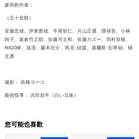
參與創作者：
（五十音順）
安藤忠雄、伊東豊雄、牛尾智仁、片山正通、隈研吾、小林
純子、坂倉竹之助、佐藤可士和、佐藤カズー、田村奈穂、
NIGO®、坂茂、藤本壯介、馬克·紐森、邁爾斯·彭寧頓、槇
文彥
攝影： 高橋ヨーコ
藝術指導： 吉田昌平（白い立体）
您可能也喜歡