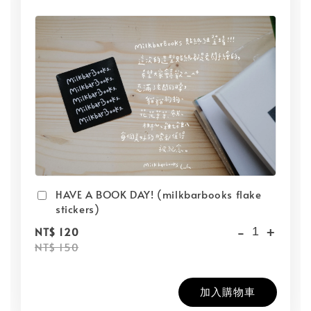
HAVE A BOOK DAY! (milkbarbooks flake
stickers)
-
+
NT$ 120
NT$ 150
加入購物車