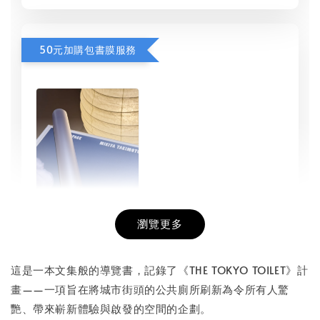
50元加購包書膜服務
瀏覽更多
書本包膜服務
-
+
NT$ 50
這是一本文集般的導覽書，記錄了《THE TOKYO TOILET》計
NT$ 100
畫——一項旨在將城市街頭的公共廁所刷新為令所有人驚
艷、帶來嶄新體驗與啟發的空間的企劃。