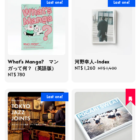
Last one!
Last one!
What's Manga? マン
河野幸人-Index
ガって何？（英語版）
Sale
NT$ 1,260
Regular
NT$ 1,400
Regular
NT$ 780
price
price
price
人氣再入荷
Last one!