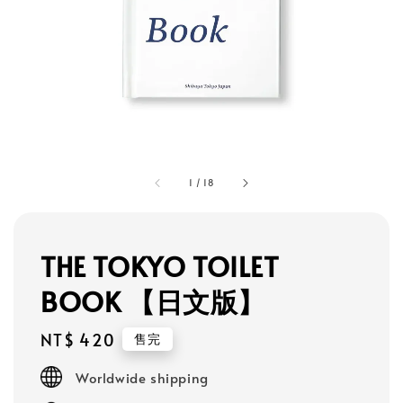
1
/
18
THE TOKYO TOILET
BOOK 【日文版】
Regular
NT$ 420
售完
price
Worldwide shipping