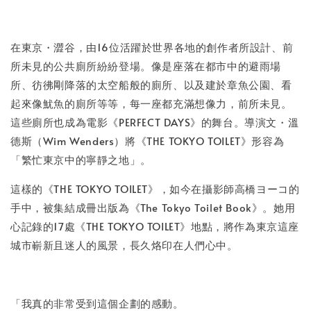
加入購物車
在東京・澀谷，由16位活躍於世界各地的創作者所設計、前
所未見的公共廁所紛紛登場。像是座落在都市中的避雨場
所、彷彿剛降落的太空船般的廁所、以及建於章魚公園、看
起來像魷魚的廁所等等，每一座都充滿想像力，前所未見。
這些廁所也成為電影《PERFECT DAYS》的舞台。導演文・溫
德斯（Wim Wenders）將《THE TOKYO TOILET》形容為
「繁忙東京中的寧靜之地」。
這樣的《THE TOKYO TOILET》，如今在攝影師高橋ヨーコ的
手中，被集結成冊出版為《The Tokyo Toilet Book》。她用
心記錄的17處《THE TOKYO TOILET》地點，將作為東京這座
城市嶄新且迷人的風景，長久烙印在人們心中。
「我真的非常受到這個企劃的感動。