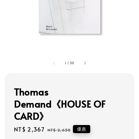
1
/
30
Thomas
Demand《HOUSE OF
CARD》
Sale
NT$ 2,367
Regular
優惠
NT$ 2,630
price
price