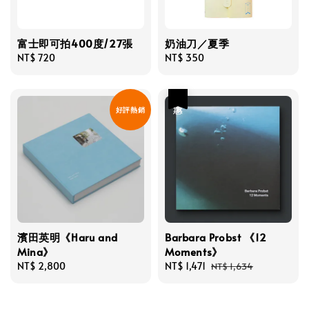
富士即可拍400度/27張
奶油刀／夏季
Regular
NT$ 720
Regular
NT$ 350
price
price
優惠
好評熱銷
濱田英明《Haru and
Barbara Probst 《12
Mina》
Moments》
Regular
NT$ 2,800
Sale
NT$ 1,471
Regular
NT$ 1,634
price
price
price