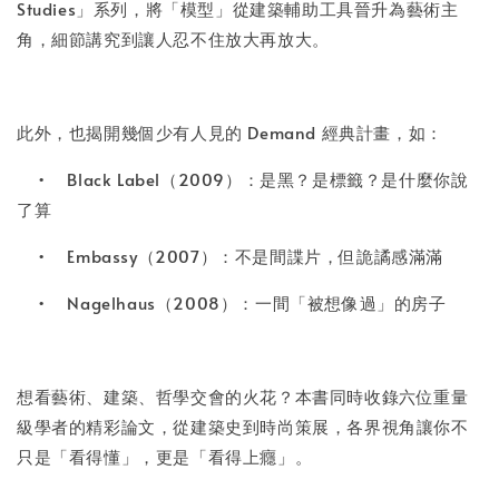
Studies」系列，將「模型」從建築輔助工具晉升為藝術主
角，細節講究到讓人忍不住放大再放大。
此外，也揭開幾個少有人見的 Demand 經典計畫，如：
•
Black Label（2009）：是黑？是標籤？是什麼你說
了算
•
Embassy（2007）：不是間諜片，但詭譎感滿滿
•
Nagelhaus（2008）：一間「被想像過」的房子
想看藝術、建築、哲學交會的火花？本書同時收錄六位重量
級學者的精彩論文，從建築史到時尚策展，各界視角讓你不
只是「看得懂」，更是「看得上癮」。