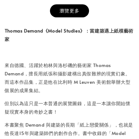
瀏覽更多
書本包膜服務
-
+
NT$ 50
Thomas Demand《Model Studies》：當建築遇上紙模藝術
NT$ 100
家
加入購物車
來自德國、活躍於柏林與洛杉磯的藝術家 Thomas
Demand，擅長用紙張和攝影建構出真假難辨的現實幻象。
而這本作品集，正是他在比利時 M Leuven 美術館舉辦大型
個展的成果集結。
但別以為這只是一本普通的展覽圖錄，這是一本讓你開始懷
疑現實本身的奇妙之書！
本書聚焦 Demand 與建築的長期「紙上戀愛關係」，也就是
他長達15年與建築師們的創作合作。書中收錄的「Model