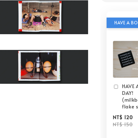
HAVE 
DAY!
(milk
flake s
NT$ 120
NT$ 150