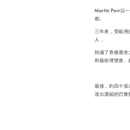
NT$ 50
Martin P
NT$ 100
都。
三年來，受歐洲攝
加
人，
拍攝了香榭麗舍
和藝術博覽會、
最後，約四十張
達出濃縮的巴黎