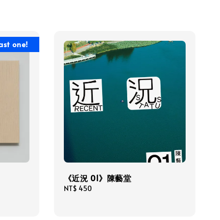
ast one!
《近況 01》陳藝堂
Regular
NT$ 450
price