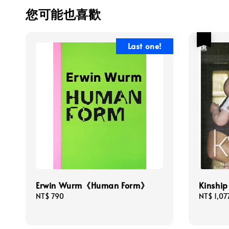
您可能也喜歡
優惠
Last one!
Erwin Wurm《Human Form》
Kinship
Regular
NT$ 790
Sale
NT$ 1,07
price
price