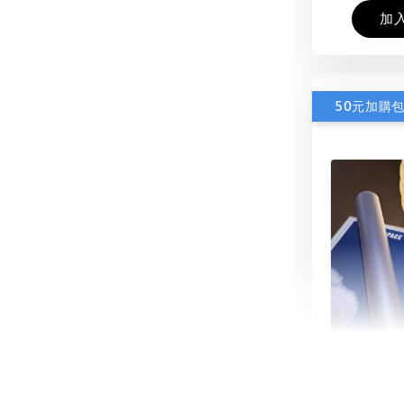
加
50元加購
書本包