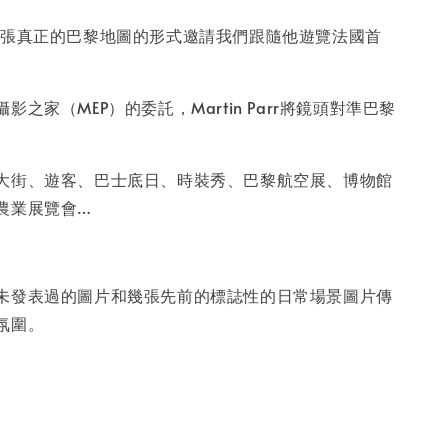
-
+
arr以一張真正的巴黎地圖的形式邀請我們跟隨他遊覽法國首
影之家（MEP）的委託，Martin Parr將鏡頭對準巴黎
入購物車
大街、遊客、巴士底日、時裝秀、巴黎航空展、博物館
農業展覽會…
未發表過的圖片和幾張先前的標誌性的日常場景圖片傳
氛圍。