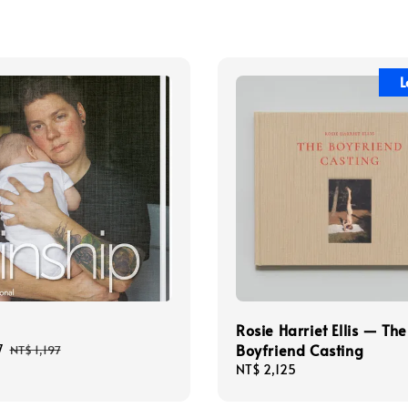
L
Rosie Harriet Ellis — The
Boyfriend Casting
7
Regular
NT$ 1,197
price
Regular
NT$ 2,125
price