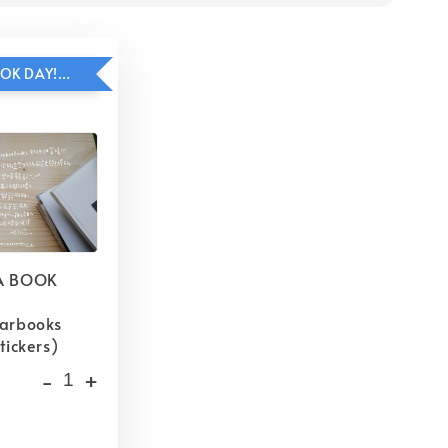
HAVE A BOOK DAY!貼紙包加價購
A BOOK
barbooks
tickers)
-
+