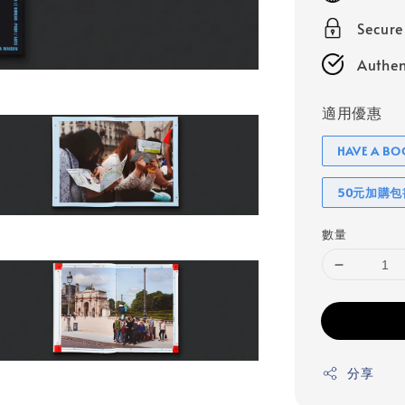
Secur
Authen
適用優惠
HAVE A 
50元加購
數量
分享