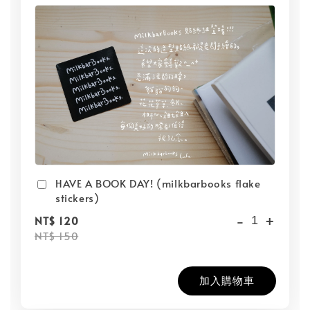
HAVE A BOOK DAY! (milkbarbooks flake
stickers)
-
+
NT$ 120
NT$ 150
加入購物車