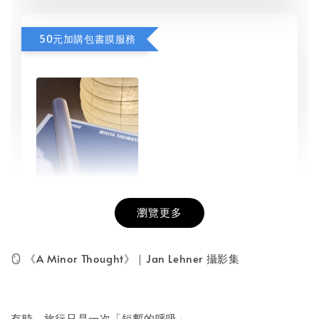
50元加購包書膜服務
瀏覽更多
書本包膜服務
-
+
NT$ 50
🪞 《A Minor Thought》｜Jan Lehner 攝影集
NT$ 100
有時，旅行只是一次「短暫的呼吸」。
加入購物車