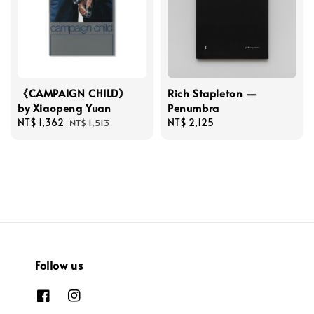
《CAMPAIGN CHILD》
Rich Stapleton —
by Xiaopeng Yuan
Penumbra
Sale
NT$ 1,362
Regular
Regular
NT$ 2,125
NT$ 1,513
price
price
price
Follow us