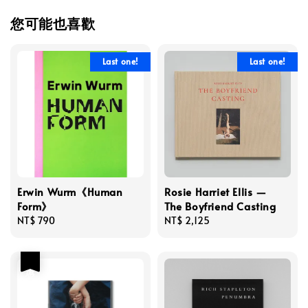
您可能也喜歡
Last one!
Last one!
Erwin Wurm《Human
Rosie Harriet Ellis —
Form》
The Boyfriend Casting
Regular
NT$ 790
Regular
NT$ 2,125
price
price
優惠