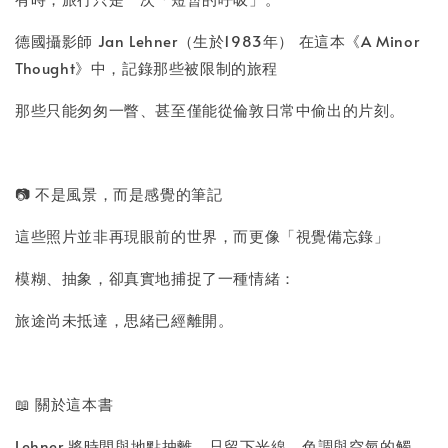
德國攝影師 Jan Lehner（生於1983年） 在這本《A Minor
Thought》中，記錄那些被限制的旅程
那些只能匆匆一瞥、甚至僅能從倫敦日常中偷出的片刻。
📷 不是風景，而是感覺的筆記
這些照片並非再現眼前的世界，而更像「視覺備忘錄」
模糊、抽象，卻真實地捕捉了一種情緒：
旅途尚未抵達，思緒已經離開。
📖 關於這本書
Lehner 將時間與地點抽離，只留下光線、色調與空氣的觸