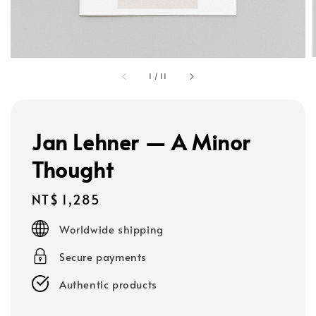
1
/
11
Jan Lehner — A Minor
Thought
Regular
NT$ 1,285
price
Worldwide shipping
Secure payments
Authentic products