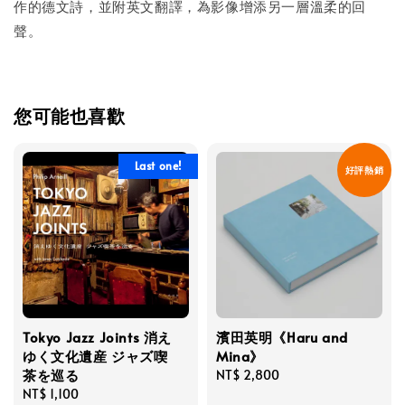
作的德文詩，並附英文翻譯，為影像增添另一層溫柔的回
聲。
您可能也喜歡
Last one!
好評熱銷
Tokyo Jazz Joints 消え
濱田英明《Haru and
ゆく文化遺産 ジャズ喫
Mina》
茶を巡る
Regular
NT$ 2,800
Regular
NT$ 1,100
price