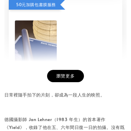
50元加購包書膜服務
瀏覽更多
書本包膜服務
-
+
NT$ 50
日常裡隨手拍下的片刻，卻成為一段人生的映照。
NT$ 100
德國攝影師 Jan Lehner（1983 年生）的首本著作
加入購物車
《Yield》，收錄了他在五、六年間日復一日的拍攝。沒有既