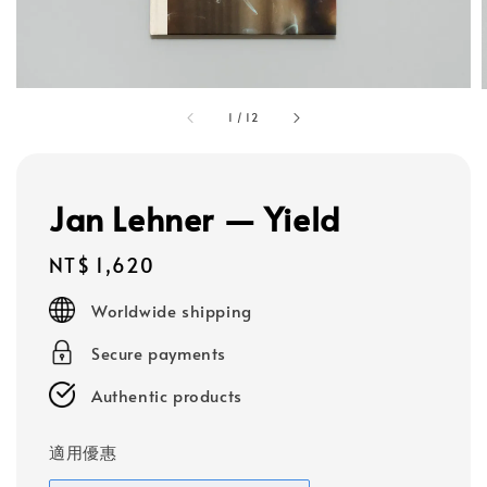
1
/
12
Jan Lehner — Yield
Regular
NT$ 1,620
price
Worldwide shipping
Secure payments
Authentic products
適用優惠