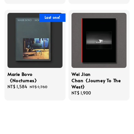
price
Last one!
Marie Bovo
Wei Jian
《Nocturnes》
Chan《Journey To The
West》
Sale
NT$ 1,584
Regular
NT$ 1,760
price
price
Regular
NT$ 1,900
price