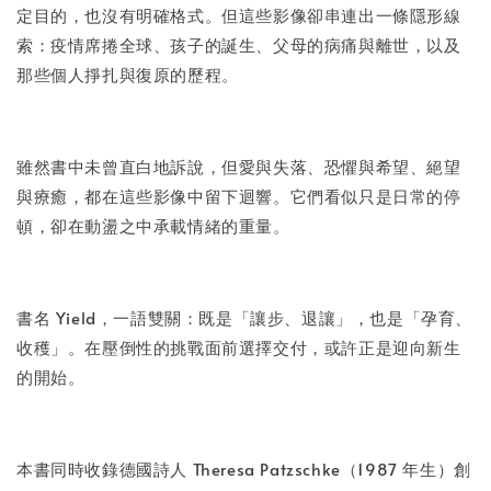
定目的，也沒有明確格式。但這些影像卻串連出一條隱形線
索：疫情席捲全球、孩子的誕生、父母的病痛與離世，以及
那些個人掙扎與復原的歷程。
雖然書中未曾直白地訴說，但愛與失落、恐懼與希望、絕望
與療癒，都在這些影像中留下迴響。它們看似只是日常的停
頓，卻在動盪之中承載情緒的重量。
書名 Yield，一語雙關：既是「讓步、退讓」，也是「孕育、
收穫」。在壓倒性的挑戰面前選擇交付，或許正是迎向新生
的開始。
本書同時收錄德國詩人 Theresa Patzschke（1987 年生）創