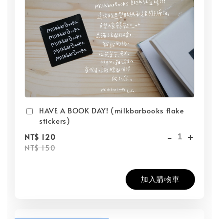
HAVE A BOOK DAY! (milkbarbooks flake
stickers)
-
+
NT$ 120
NT$ 150
加入購物車