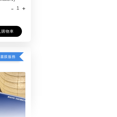
-
+
入購物車
包書膜服務