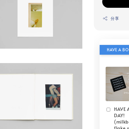
分享
HAVE 
DAY!
(milk
flake s