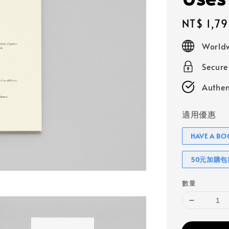
Regular
NT$ 1,7
price
Worldw
Secur
Authen
適用優惠
HAVE A 
50元加購
數量