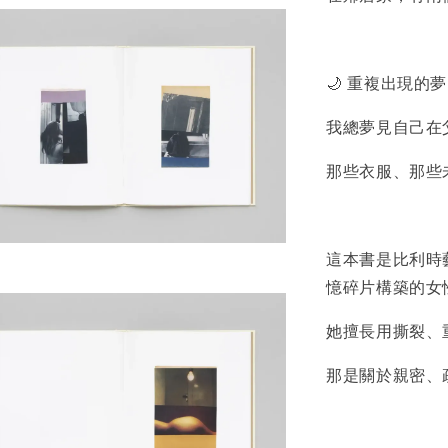
🌙 重複出現的夢
我總夢見自己在
那些衣服、那些
這本書是比利時藝術家
憶碎片構築的女
她擅長用撕裂、
那是關於親密、