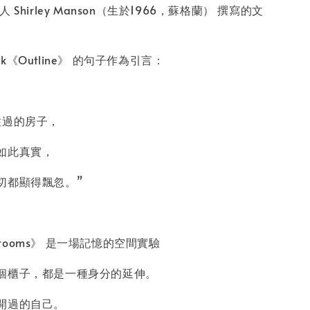
 Shirley Manson（生於1966，蘇格蘭） 撰寫的文
Cusk《Outline》 的句子作為引言：
住過的房子，
如此真實，
切都顯得飄忽。”
 Bedrooms》 是一場記憶的空間實驗
個櫃子，都是一種身分的延伸。
開過的自己。