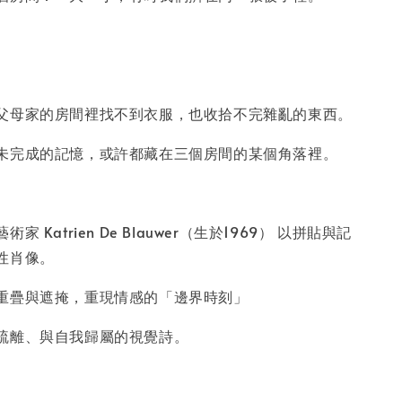
父母家的房間裡找不到衣服，也收拾不完雜亂的東西。
未完成的記憶，或許都藏在三個房間的某個角落裡。
 Katrien De Blauwer（生於1969） 以拼貼與記
性肖像。
重疊與遮掩，重現情感的「邊界時刻」
疏離、與自我歸屬的視覺詩。