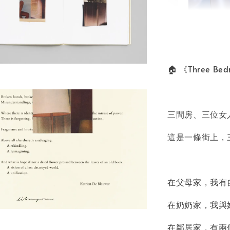
書本包
NT$ 50
🏠 《Three Be
NT$ 100
加
三間房、三位女
這是一條街上，
在父母家，我有
在奶奶家，我與
在鄰居家，有兩