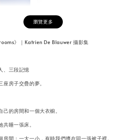
瀏覽更多
膜服務
-
+
drooms》｜Katrien De Blauwer 攝影集
入購物車
人、三段記憶
三座房子交疊的夢。
自己的房間和一個大衣櫥。
她共睡一張床。
個房間：一大一小，有時我們擠在同一張被子裡。