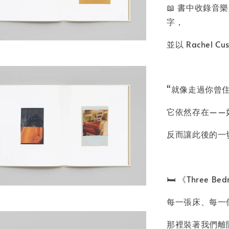
📖 書中收錄音樂人
字，
並以 Rachel 
“就像走過你曾
它依然存在——
反而讓此後的一
🛏️ 《Three
每一張床、每一
那裡裝著我們離