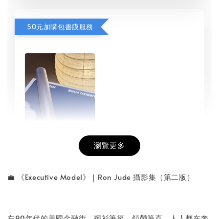
50元加購包書膜服務
瀏覽更多
書本包膜服務
-
+
NT$ 50
💼 《Executive Model》｜Ron Jude 攝影集（第二版）
NT$ 100
在90年代的美國金融街，襯衫筆挺、領帶筆直，人人都在奔
加入購物車