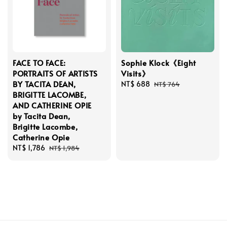
FACE TO FACE:
Sophie Klock《Eight
PORTRAITS OF ARTISTS
Visits》
BY TACITA DEAN,
Sale
NT$ 688
Regular
NT$ 764
BRIGITTE LACOMBE,
price
price
AND CATHERINE OPIE
by Tacita Dean,
Brigitte Lacombe,
Catherine Opie
Sale
NT$ 1,786
Regular
NT$ 1,984
price
price