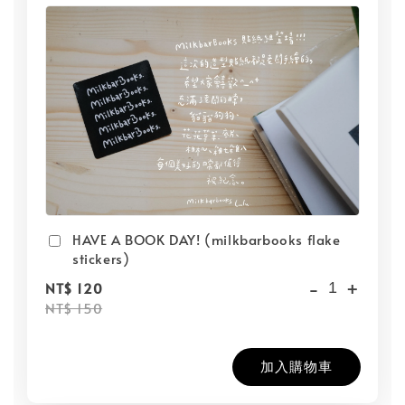
HAVE A BOOK DAY! (milkbarbooks flake
stickers)
-
+
NT$ 120
NT$ 150
加入購物車