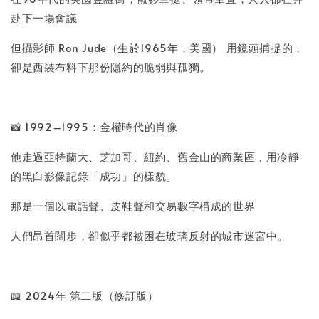
赴下一場會議
但攝影師 Ron Jude（生於1965年，美國） 用鏡頭捕捉的，
卻是西裝布料下那份隱約的脆弱與孤獨。
📸 1992–1995：金權時代的肖像
他走過亞特蘭大、芝加哥、紐約、舊金山的商業區，用冷靜
的黑白影像記錄「成功」的樣貌。
那是一個以電話聲、皮鞋聲和交易數字構成的世界
人們昂首闊步，卻似乎都被困在玻璃反射的城市迷宮中。
📖 2024年 第二版（修訂版）