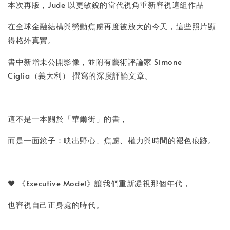
本次再版，Jude 以更敏銳的當代視角重新審視這組作品
在全球金融結構與勞動焦慮再度被放大的今天，這些照片顯
得格外真實。
書中新增未公開影像，並附有藝術評論家 Simone
Ciglia（義大利） 撰寫的深度評論文章。
這不是一本關於「華爾街」的書，
而是一面鏡子：映出野心、焦慮、權力與時間的褪色痕跡。
🖤 《Executive Model》讓我們重新凝視那個年代，
也審視自己正身處的時代。