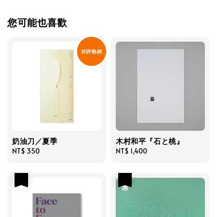
您可能也喜歡
好評熱銷
奶油刀／夏季
木村和平『石と桃』
Regular
NT$ 350
Regular
NT$ 1,400
price
price
優惠
優惠