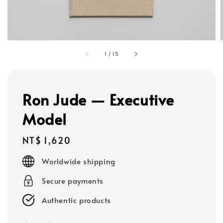
1
/
15
Ron Jude — Executive
Model
Regular
NT$ 1,620
price
Worldwide shipping
Secure payments
Authentic products