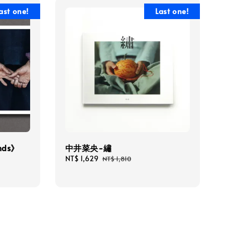
ast one!
Last one!
ands》
中井菜央-繡
Sale
NT$ 1,629
Regular
NT$ 1,810
price
price