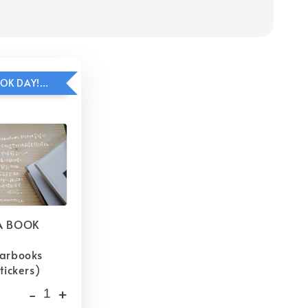
HAVE A BOOK DAY!貼紙包加價購
A BOOK
barbooks
tickers)
-
+