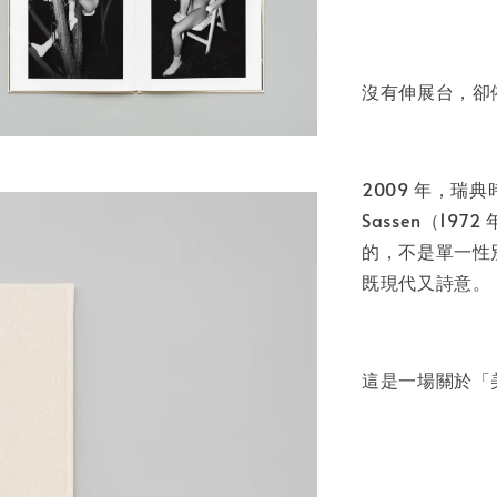
書本包
NT$ 50
沒有伸展台，卻
NT$ 100
加
2009 年，瑞典時
Sassen（1
的，不是單一性
既現代又詩意。
這是一場關於「