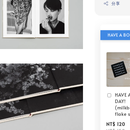
分享
HAVE 
DAY!
(milk
flake s
NT$ 120