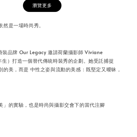
瀏覽更多
膜服務
-
+
依然是一場時尚秀。
入購物車
裝品牌 Our Legacy 邀請荷蘭攝影師 Viviane
972 年生）打造一個替代傳統時裝秀的企劃。她受託捕捉
別的美，而是 中性之姿與流動的美感：既堅定又曖昧，
美」的實驗，也是時尚與攝影交會下的當代注腳