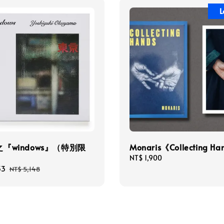
L
『windows』（特別限
Monaris《Collecting H
Regular
NT$ 1,900
price
33
Regular
NT$ 5,148
price