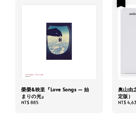
優惠
榮榮&映里『Love Songs — 始
奥山由之
まりの光』
定版）
Regular
NT$ 885
Sale
NT$ 4,6
price
price