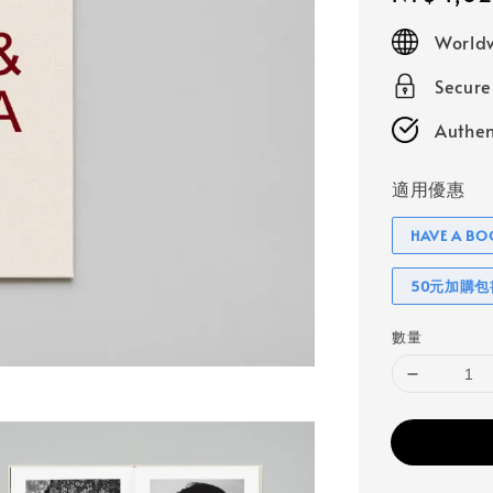
price
Worldw
Secur
Authen
適用優惠
HAVE A 
50元加購
數量