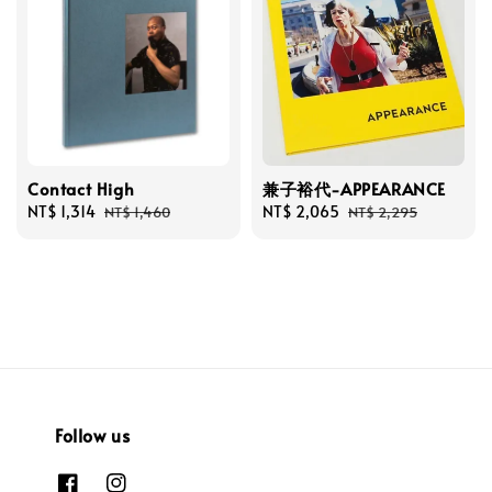
Contact High
兼子裕代-APPEARANCE
Sale
NT$ 1,314
Regular
Sale
NT$ 2,065
Regular
NT$ 1,460
NT$ 2,295
price
price
price
price
Follow us