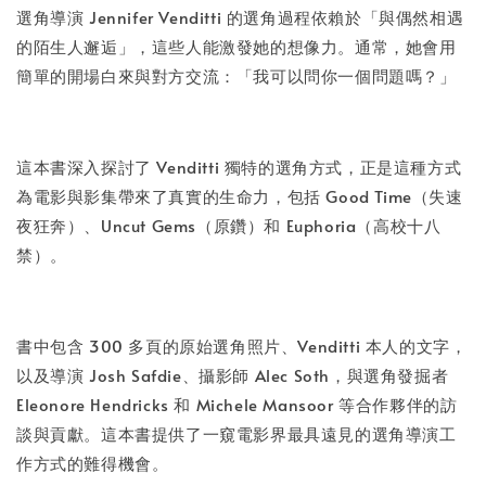
-
+
NT$ 50
選角導演 Jennifer Venditti 的選角過程依賴於「與偶然相遇
NT$ 100
的陌生人邂逅」，這些人能激發她的想像力。通常，她會用
簡單的開場白來與對方交流：「我可以問你一個問題嗎？」
加入購物車
這本書深入探討了 Venditti 獨特的選角方式，正是這種方式
為電影與影集帶來了真實的生命力，包括 Good Time（失速
夜狂奔）、Uncut Gems（原鑽）和 Euphoria（高校十八
禁）。
書中包含 300 多頁的原始選角照片、Venditti 本人的文字，
以及導演 Josh Safdie、攝影師 Alec Soth，與選角發掘者
Eleonore Hendricks 和 Michele Mansoor 等合作夥伴的訪
談與貢獻。這本書提供了一窺電影界最具遠見的選角導演工
作方式的難得機會。