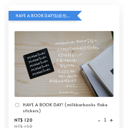
HAVE A BOOK DAY!貼紙包加價購
HAVE A BOOK DAY! (milkbarbooks flake
stickers)
-
+
NT$ 120
NT$ 150