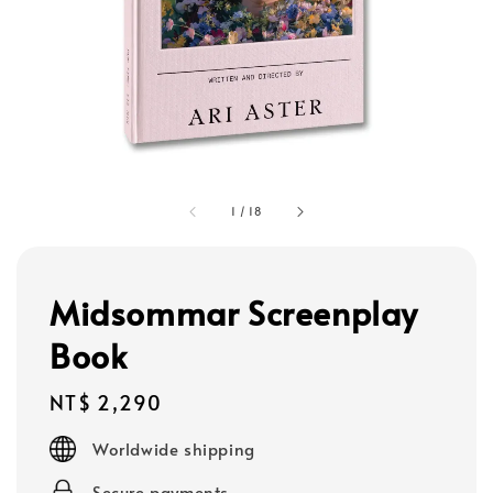
1
/
18
Midsommar Screenplay
Book
Regular
NT$ 2,290
price
Worldwide shipping
Secure payments