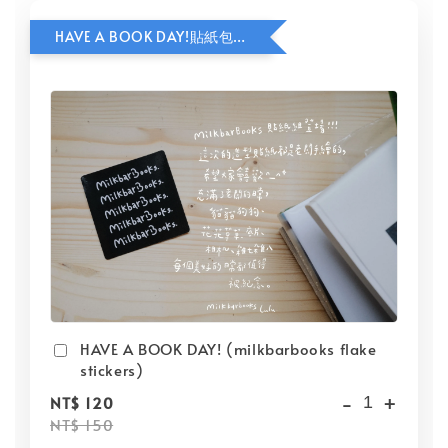
HAVE A BOOK DAY!貼紙包加價購
HAVE A BOOK DAY! (milkbarbooks flake
stickers)
-
+
NT$ 120
NT$ 150