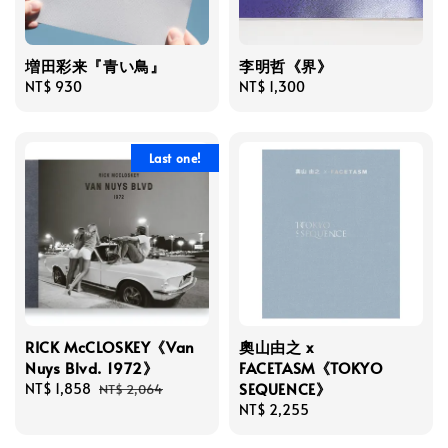
増田彩来『青い鳥』
李明哲《界》
Regular
NT$ 930
Regular
NT$ 1,300
price
price
Last one!
RICK McCLOSKEY《Van
奧山由之 x
Nuys Blvd. 1972》
FACETASM《TOKYO
SEQUENCE》
Sale
NT$ 1,858
Regular
NT$ 2,064
price
price
Regular
NT$ 2,255
price