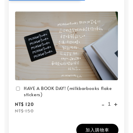
HAVE A BOOK DAY! (milkbarbooks flake
stickers)
-
+
NT$ 120
NT$ 150
加入購物車