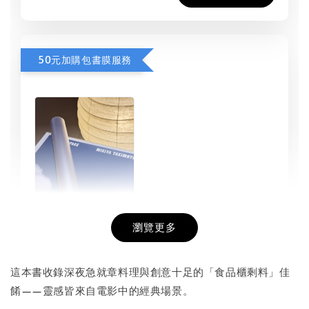
50元加購包書膜服務
瀏覽更多
書本包膜服務
-
+
NT$ 50
這本書收錄深夜急就章料理與創意十足的「食品櫃剩料」佳
NT$ 100
餚——靈感皆來自電影中的經典場景。