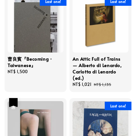
Last one!
Last one!
曹良賓『Becoming・
An Attic Full of Trains
Taiwanese』
— Alberto di Lenardo,
Carlotta di Lenardo
Regular
NT$ 1,500
(ed.)
price
Sale
NT$ 1,021
Regular
NT$ 1,135
price
price
優惠
Last one!