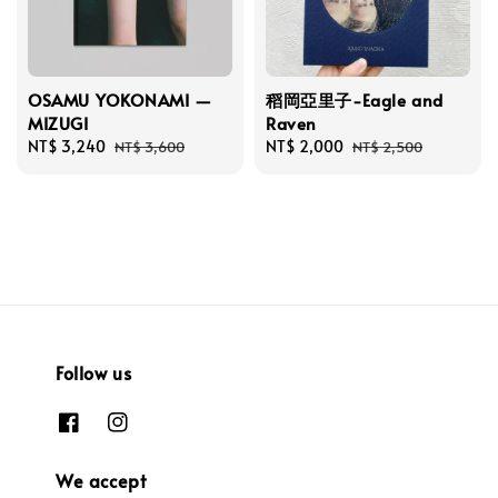
OSAMU YOKONAMI —
稻岡亞里子-Eagle and
MIZUGI
Raven
Sale
NT$ 3,240
Regular
Sale
NT$ 2,000
Regular
NT$ 3,600
NT$ 2,500
price
price
price
price
Follow us
We accept