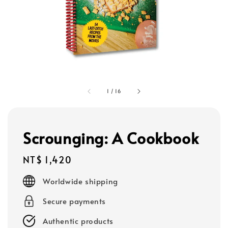
1
/
16
Scrounging: A Cookbook
Regular
NT$ 1,420
price
Worldwide shipping
Secure payments
Authentic products