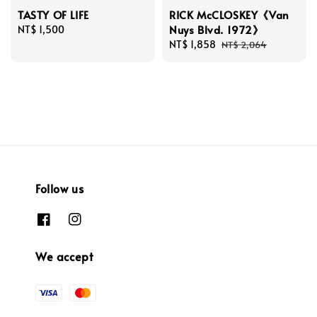
TASTY OF LIFE
RICK McCLOSKEY《Van
Nuys Blvd. 1972》
Regular
NT$ 1,500
price
Sale
NT$ 1,858
Regular
NT$ 2,064
price
price
Follow us
We accept