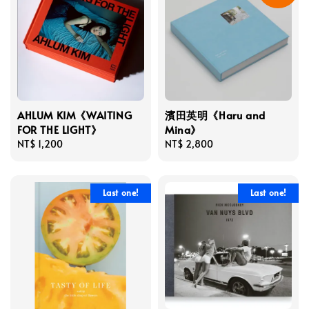
AHLUM KIM《WAITING
濱田英明《Haru and
FOR THE LIGHT》
Mina》
Regular
NT$ 1,200
Regular
NT$ 2,800
price
price
Last one!
Last one!