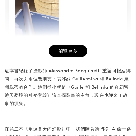
瀏覽更多
書本包膜服務
-
+
NT$ 50
這本書紀錄了攝影師 Alessandra Sanguinetti 重返阿根廷鄉
NT$ 100
間，再次與兩位老朋友：表姊妹 Guillermina 和 Belinda 展
開親密的合作。她們從小就是《Guille 和 Belinda 的奇幻冒
險與夢境的神祕意義》這本攝影書的主角，現在也迎來了故
加入購物車
事的續集。
在第二本《永遠夏天的幻影》中，我們陪著她們從 14 歲一路