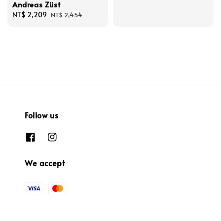
Andreas Züst
price
Sale
NT$ 2,209
Regular
NT$ 2,454
price
price
Follow us
We accept