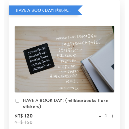
HAVE A BOOK DAY!貼紙包加價購
HAVE A BOOK DAY! (milkbarbooks flake
stickers)
-
+
NT$ 120
NT$ 150