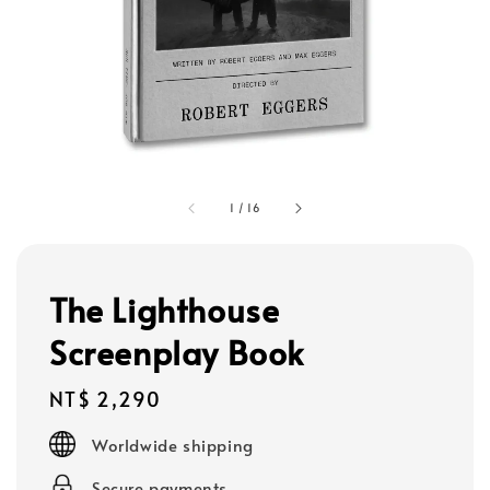
1
/
16
The Lighthouse
Screenplay Book
Regular
NT$ 2,290
price
Worldwide shipping
Secure payments