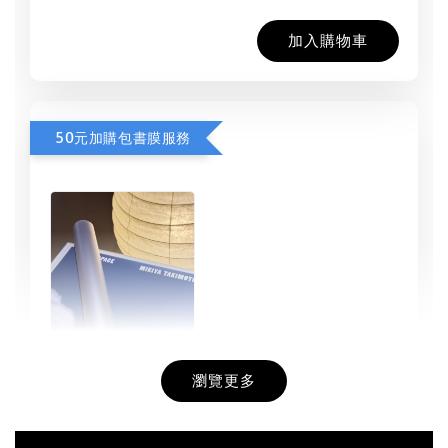
加入購物車
50元加購包書膜服務
瀏覽更多
書本包膜服務
-
+
NT$ 50