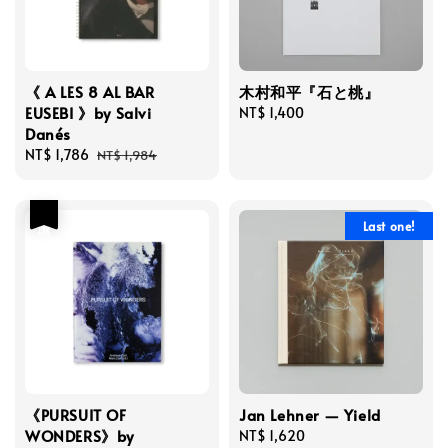
《 A LES 8 AL BAR
木村和平『石と桃』
EUSEBI 》by Salvi
Regular
NT$ 1,400
Danés
price
Sale
NT$ 1,786
Regular
NT$ 1,984
price
price
優惠
Last one!
《PURSUIT OF
Jan Lehner — Yield
WONDERS》by
Regular
NT$ 1,620