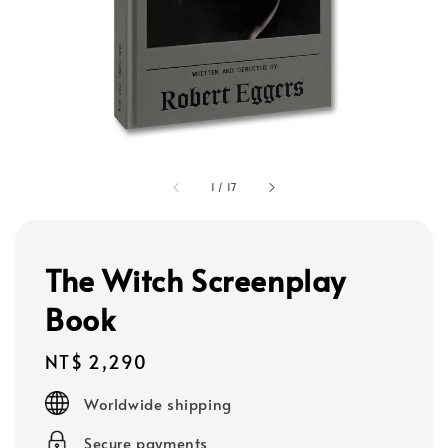
1
/
17
The Witch Screenplay
Book
Regular
NT$ 2,290
price
Worldwide shipping
Secure payments