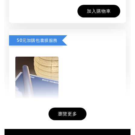
加入購物車
50元加購包書膜服務
瀏覽更多
書本包膜服務
-
+
NT$ 50