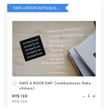
HAVE A BOOK DAY!貼紙包加價購
HAVE A BOOK DAY! (milkbarbooks flake
stickers)
-
+
NT$ 120
NT$ 150