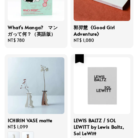
What's Manga? マン
郭羿慧《Good Girl
ガって何？（英語版）
Adventure》
Regular
NT$ 780
Regular
NT$ 1,080
price
price
優惠
ICHIRIN VASE matte
LEWIS BALTZ / SOL
LEWITT by Lewis Baltz,
Regular
NT$ 1,099
Sol LeWitt
price