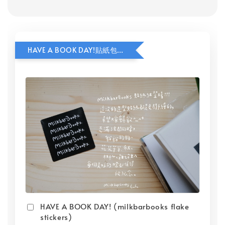
HAVE A BOOK DAY!貼紙包加價購
HAVE A BOOK DAY! (milkbarbooks flake
stickers)