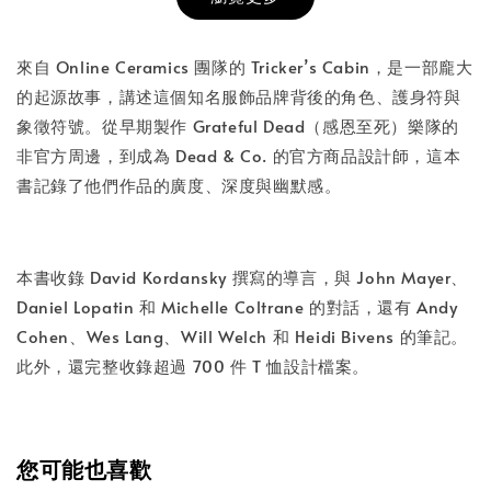
書本包膜服務
-
+
NT$ 50
來自 Online Ceramics 團隊的 Tricker’s Cabin，是一部龐大
NT$ 100
的起源故事，講述這個知名服飾品牌背後的角色、護身符與
象徵符號。從早期製作 Grateful Dead（感恩至死）樂隊的
非官方周邊，到成為 Dead & Co. 的官方商品設計師，這本
加入購物車
書記錄了他們作品的廣度、深度與幽默感。
本書收錄 David Kordansky 撰寫的導言，與 John Mayer、
Daniel Lopatin 和 Michelle Coltrane 的對話，還有 Andy
Cohen、Wes Lang、Will Welch 和 Heidi Bivens 的筆記。
此外，還完整收錄超過 700 件 T 恤設計檔案。
您可能也喜歡