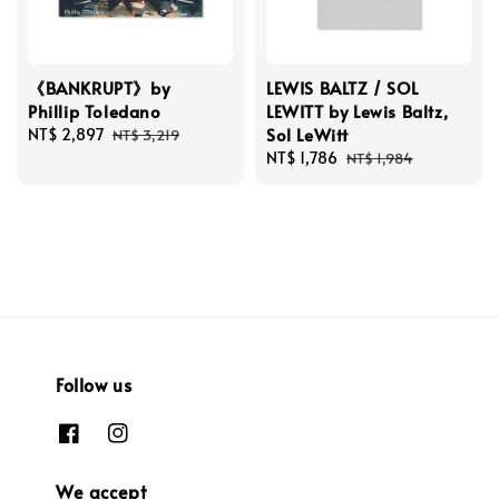
《BANKRUPT》by
LEWIS BALTZ / SOL
Phillip Toledano
LEWITT by Lewis Baltz,
Sol LeWitt
Sale
NT$ 2,897
Regular
NT$ 3,219
price
price
Sale
NT$ 1,786
Regular
NT$ 1,984
price
price
Follow us
We accept