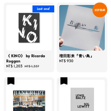
Last one!
好評熱銷
《 KINO》 by Ricarda
増田彩来『青い鳥』
Roggan
Regular
NT$ 930
Sale
NT$ 1,203
Regular
price
NT$ 1,337
price
price
優惠
優惠