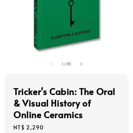
1
/
35
Tricker's Cabin: The Oral
& Visual History of
Online Ceramics
Regular
NT$ 2,290