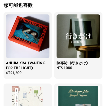
您可能也喜歡
AHLUM KIM《WAITING
陳專祐《行きがけ》
FOR THE LIGHT》
Regular
NT$ 1,080
Regular
NT$ 1,200
price
price