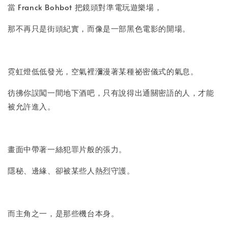
當 Franck Bohbot 把鏡頭對準電玩遊樂場，
加入購物車
那不再只是街頭紀實，而像是一部黑色電影的開場。
霓虹燈低低發光，空氣裡瀰漫著某種祕密儀式的氣息。
彷彿你誤闖一間地下酒吧，只有說得出通關密語的人，才能
被允許進入。
畫面中帶著一絲犯罪片般的張力。
隱秘、邊緣、卻被某些人熱烈守護。
而主角之一，是那些機台本身。