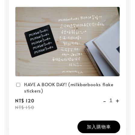
HAVE A BOOK DAY! (milkbarbooks flake
stickers)
-
+
NT$ 120
NT$ 150
加入購物車