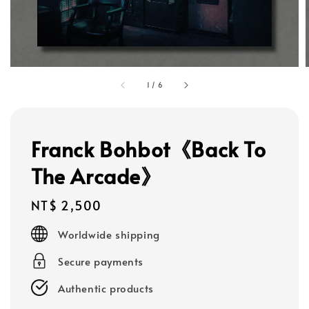
1
/
6
Franck Bohbot《Back To
The Arcade》
Regular
NT$ 2,500
price
Worldwide shipping
Secure payments
Authentic products