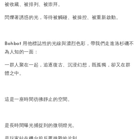
被收藏、被排列、被崇拜。
閃爍著誘惑的光，等待被觸碰、被操控、被重新啟動。
Bohbot 用他標誌性的光線與濃烈色彩，帶我們走進洛杉磯不
為人知的一面：
一群人聚在一起，追逐復古、沉浸幻想，既孤獨，卻又在群
體之中。
這是一座時間彷彿靜止的空間。
是長時間曝光捕捉到的微弱燈光。
是玩家站在機台前反覆挑戰的片刻。