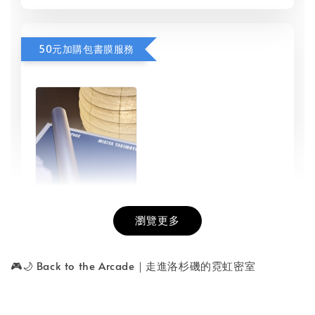
50元加購包書膜服務
瀏覽更多
書本包膜服務
-
+
NT$ 50
🎮🌙 Back to the Arcade｜走進洛杉磯的霓虹密室
NT$ 100