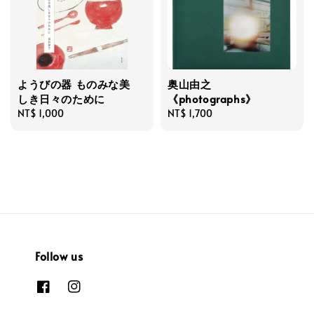
ようびの器 ものみな美
奥山由之
しき日々のために
《photographs》
Regular
NT$ 1,000
Regular
NT$ 1,700
price
price
Follow us