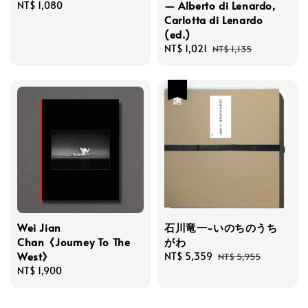
— Alberto di Lenardo,
Regular
NT$ 1,080
Carlotta di Lenardo
price
(ed.)
Sale
NT$ 1,021
Regular
NT$ 1,135
price
price
優惠
Wei Jian
石川竜一-いのちのうち
Chan《Journey To The
がわ
West》
Sale
NT$ 5,359
Regular
NT$ 5,955
Regular
NT$ 1,900
price
price
price