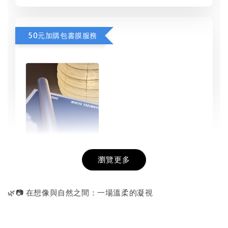
50元加購包書膜服務
瀏覽更多
書本包膜服務
-
+
NT$ 50
🌿📷 在想像與自然之間：一場溫柔的凝視
NT$ 100