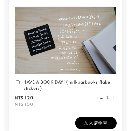
HAVE A BOOK DAY! (milkbarbooks flake
stickers)
-
+
NT$ 120
NT$ 150
加入購物車