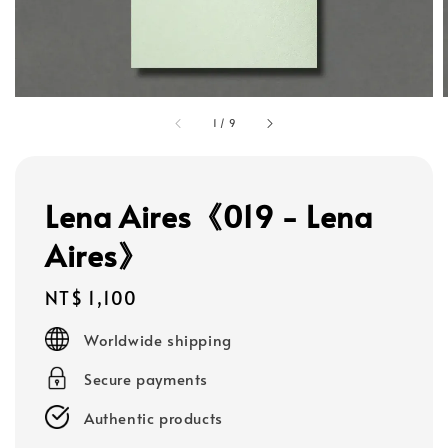
1
/
9
Lena Aires《019 - Lena
Aires》
Regular
NT$ 1,100
price
Worldwide shipping
Secure payments
Authentic products