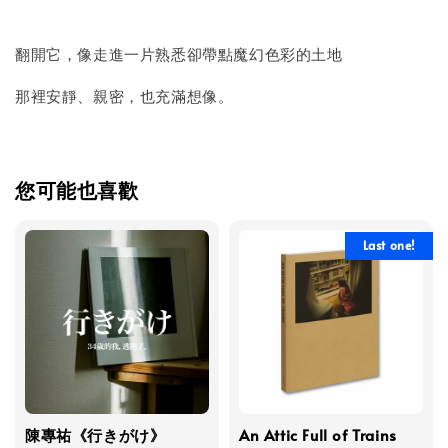
翻開它，像走進一片熟悉卻帶點魔幻色彩的土地
那裡安靜、親密，也充滿想像。
您可能也喜歡
Last one!
陳專祐《行きがけ》
An Attic Full of Trains