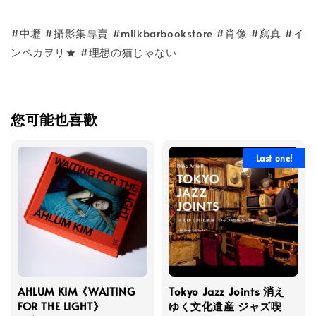
#中壢 #攝影集專賣 #milkbarbookstore #肖像 #寫真 #イ
ンベカヲリ★ #理想の猫じゃない
您可能也喜歡
Last one!
AHLUM KIM《WAITING
Tokyo Jazz Joints 消え
FOR THE LIGHT》
ゆく文化遺産 ジャズ喫