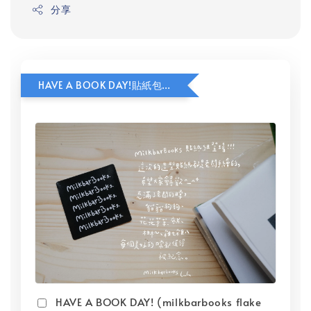
分享
HAVE A BOOK DAY!貼紙包加價購
HAVE A BOOK DAY! (milkbarbooks flake