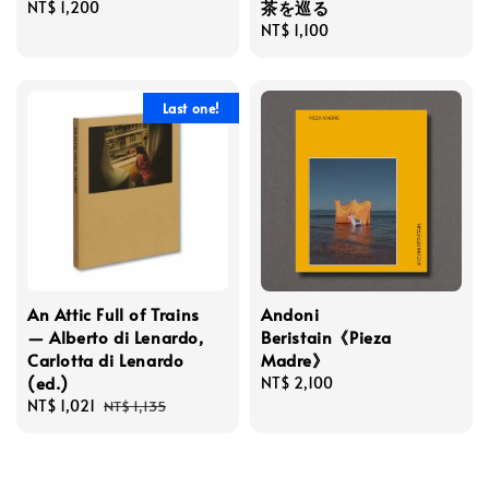
茶を巡る
Regular
NT$ 1,200
price
Regular
NT$ 1,100
price
Last one!
An Attic Full of Trains
Andoni
— Alberto di Lenardo,
Beristain《Pieza
Carlotta di Lenardo
Madre》
(ed.)
Regular
NT$ 2,100
Sale
NT$ 1,021
Regular
price
NT$ 1,135
price
price