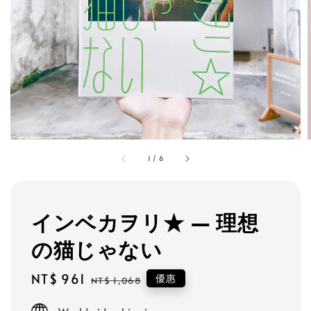
1
/
6
インベカヲリ★ — 理想
の猫じゃない
Sale
NT$ 961
Regular
優惠
NT$ 1,068
price
price