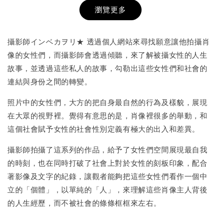
瀏覽更多
書本包膜服務
-
+
NT$ 50
攝影師インベカヲリ★ 透過個人網站來尋找願意讓他拍攝肖
NT$ 100
像的女性們，而攝影師會透過傾聽，來了解被攝女性的人生
故事，並透過這些私人的故事，勾勒出這些女性們和社會的
連結與身份之間的轉變。
加入購物車
照片中的女性們，大方的把自身最自然的行為及樣貌，展現
在大眾的視野裡。覺得有意思的是，肖像裡很多的舉動，和
這個社會賦予女性的社會性別定義有極大的出入和差異。
攝影師拍攝了這系列的作品，給予了女性們空間展現最自我
的時刻，也在同時打破了社會上對於女性的刻板印象，配合
著影像及文字的紀錄，讓觀者能夠把這些女性們看作一個中
立的「個體」，以單純的「人」，來理解這些肖像主人背後
的人生經歷，而不被社會的條條框框來左右。