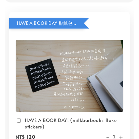
HAVE A BOOK DAY!貼紙包加價購
HAVE A BOOK DAY! (milkbarbooks flake
stickers)
-
+
NT$ 120