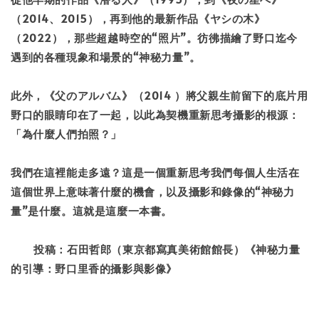
（2014、2015），再到他的最新作品《ヤシの木》
（2022），那些超越時空的“照片”。彷彿描繪了野口迄今
遇到的各種現象和場景的“神秘力量”。
此外，《父のアルバム》（2014 ）將父親生前留下的底片用
野口的眼睛印在了一起，以此為契機重新思考攝影的根源：
「為什麼人們拍照？」
我們在這裡能走多遠？這是一個重新思考我們每個人生活在
這個世界上意味著什麼的機會，以及攝影和錄像的“神秘力
量”是什麼。這就是這麼一本書。
投稿：石田哲郎（東京都寫真美術館館長）《神秘力量
的引導：野口里香的攝影與影像》