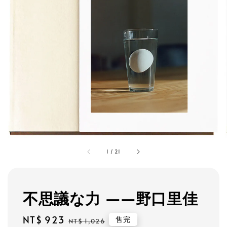
1
/
21
不思議な力 ——野口里佳
Sale
NT$ 923
Regular
售完
NT$ 1,026