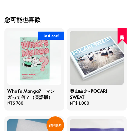
您可能也喜歡
人氣再入荷
Last one!
What's Manga? マン
奧山由之-POCARI
ガって何？（英語版）
SWEAT
Regular
NT$ 780
Regular
NT$ 1,000
price
price
好評熱銷