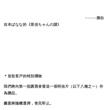
────摘自
吉本ばなな的《里佳ちゃんの謎》
＊首批客戶的特別禮物
我們將向第一批購買者發送一張明信片（以下八種之一）作
為贈品。
圖案將隨機選擇，售完即止。