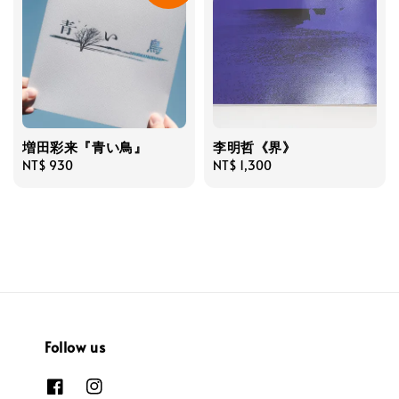
増田彩来『青い鳥』
李明哲《界》
Regular
NT$ 930
Regular
NT$ 1,300
price
price
Follow us