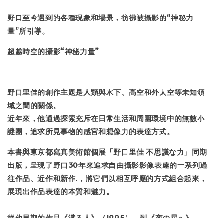
-
+
NT$ 50
野口至今遇到的各種現象和場景，彷彿被攝影的“神秘力
NT$ 100
量”所引導。
超越時空的攝影“神秘力量”
加入購物車
野口里佳的創作主題是人類與水下、高空和外太空等未知領
域之間的關係。
近年來，他通過探索充斥在日常生活和周圍環境中的無數小
謎團，追求所見事物的感官和想像力的表達方式。
本書與東京都寫真美術館個展「野口里佳 不思議な力」同期
出版，呈現了野口30年來追求自由攝影影像表達的一系列過
往作品、近作和新作.，將它們以相互呼應的方式組合起來，
展現出作品表達的本質和魅力。
從他早期的作品《潜る人》（1995），到《夜の星へ》